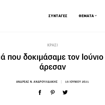
ΣΥΝΤΑΓΕΣ
ΘΕΜΑΤΑ
Απόψεις
ΚΡΑΣΙ
Αφιερώματα
ά που δοκιμάσαμε τον Ιούνιο
Ειδήσεις
Έρευνες
άρεσαν
Οινοπνευματώ
Παιδί
ΑΝΔΡΕΑΣ Ν. ΑΝΔΡΟΥΛΙΔΑΚΗΣ
15 ΙΟΥΝΙΟΥ 2021
Υγεία & Διατρ