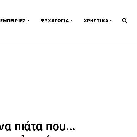
ΕΜΠΕΙΡΙΕΣ
ΨΥΧΑΓΩΓΙΑ
ΧΡΗΣΤΙΚΑ
Εκδηλώσεις
CineFood
Θερμιδομετρητής
Εστιατόρια
Lifestyle
Λεξικό Κουζίνας
ΣΥΝΤΑΓΕΣ
ΑΡΘΡΑ
Μαγαζιά
Viral Videos
Συμβουλές
Πρόσωπα
Βιβλία
Τα Φρέσκα Του Μήνα
δη
Προϊόντα
Διαγωνισμοί
Τεχνικές
Ταξίδια
Κουίζ
οφή
να πιάτα που…