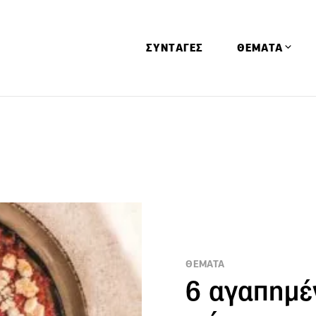
ΣΥΝΤΑΓΕΣ
ΘΕΜΑΤΑ
Απόψεις
Αφιερώματα
Ειδήσεις
Έρευνες
Οινοπνευματώ
Παιδί
Υγεία & Διατρ
ΘΕΜΑΤΑ
6 αγαπημέ