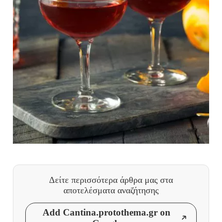
Δείτε περισσότερα άρθρα μας
στα
αποτελέσματα αναζήτησης
Add Cantina.protothema.gr on