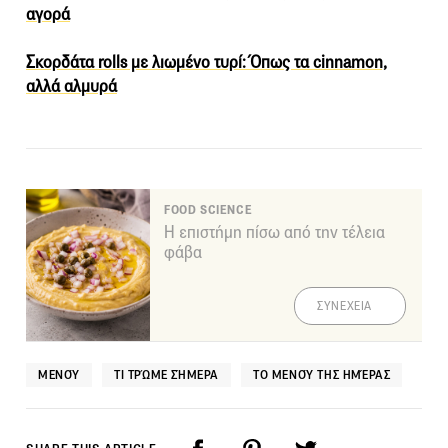
αγορά
Σκορδάτα rolls με λιωμένο τυρί: Όπως τα cinnamon,
αλλά αλμυρά
FOOD SCIENCE
Η επιστήμη πίσω από την τέλεια
φάβα
ΣΥΝΕΧΕΙΑ
ΜΕΝΟΎ
ΤΙ ΤΡΏΜΕ ΣΉΜΕΡΑ
ΤΟ ΜΕΝΟΎ ΤΗΣ ΗΜΈΡΑΣ