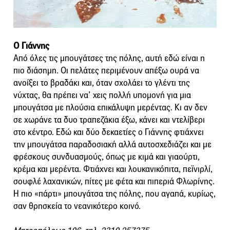
Ο Γιάννης
Από όλες τις μπουγάτσες της πόλης, αυτή εδώ είναι η
πιο διάσημη. Οι πελάτες περιμένουν απέξω ουρά να
ανοίξει το βραδάκι και, όταν σχολάει το γλέντι της
νύχτας, θα πρέπει να’ χεις πολλή υπομονή για μια
μπουγάτσα με πλούσια επικάλυψη μερέντας. Κι αν δεν
σε χωράνε τα δυο τραπεζάκια έξω, κάνει και ντελίβερι
στο κέντρο. Εδώ και δύο δεκαετίες ο Γιάννης φτιάχνει
την μπουγάτσα παραδοσιακή αλλά αυτοσχεδιάζει και με
φρέσκους συνδυασμούς, όπως με κιμά και γιαούρτι,
κρέμα και μερέντα. Φτιάχνει και λουκανικόπιτα, πεϊνιρλί,
σουφλέ λαχανικών, πίτες με φέτα και πιπεριά Φλωρίνης.
Η πιο «πάρτι» μπουγάτσα της πόλης, που αγαπά, κυρίως,
σαν θρησκεία το νεανικότερο κοινό.