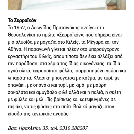
Το Σερραϊκόν
Το 1952, ο Λεωνίδας Πρατσινάκης ανοίγει στη
Θεσσαλονίκη το πρώτο «Σερραϊκόν», που σήμερα είναι
μια αλυσίδα με μαγαζιά στο Κιλκίς, τα Μέγαρα και την
Αθήνα. Η παραγωγή γίνεται πλέον στο υπερσύγχρονο
εργαστήρι του Κιλκίς, όπου τίποτα δεν έχει αλλάξει από
την παράδοση, στα χέρια της ίδιας οικογένειας: τα ίδια
αγνά υλικά, χειροποίητο φύλλο, ισορροπημένη γεύση και
λιπαρότητα. Κλασική μπουγάτσα με κρέμα, με τυρί, με
σπανάκι, με σπανάκι και τυρί, με κιμά, με μαύρη
σοκολάτα και αμύγδαλο φιλέ αλλά και η παλιά, η σκέτη
με φύλλο και μέλι. Τις βρίσκεις και κατεψυγμένες σε
ταψάκι, να τις ψήσεις στο σπίτι. Βολικό μαγαζί, στην
είσοδο της κεντρικής αγοράς.
Βασ. Ηρακλείου 35, τηλ. 2310 288207.