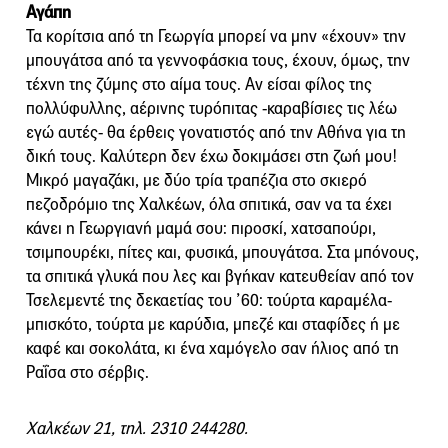
Αγάπη
Τα κορίτσια από τη Γεωργία μπορεί να μην «έχουν» την
μπουγάτσα από τα γεννοφάσκια τους, έχουν, όμως, την
τέχνη της ζύμης στο αίμα τους. Αν είσαι φίλος της
πολλύφυλλης, αέρινης τυρόπιτας -καραβίσιες τις λέω
εγώ αυτές- θα έρθεις γονατιστός από την Αθήνα για τη
δική τους. Καλύτερη δεν έχω δοκιμάσει στη ζωή μου!
Μικρό μαγαζάκι, με δύο τρία τραπέζια στο σκιερό
πεζοδρόμιο της Χαλκέων, όλα σπιτικά, σαν να τα έχει
κάνει η Γεωργιανή μαμά σου: πιροσκί, χατσαπούρι,
τσιμπουρέκι, πίτες και, φυσικά, μπουγάτσα. Στα μπόνους,
τα σπιτικά γλυκά που λες και βγήκαν κατευθείαν από τον
Τσελεμεντέ της δεκαετίας του ’60: τούρτα καραμέλα-
μπισκότο, τούρτα με καρύδια, μπεζέ και σταφίδες ή με
καφέ και σοκολάτα, κι ένα χαμόγελο σαν ήλιος από τη
Ραΐσα στο σέρβις.
Χαλκέων 21, τηλ. 2310 244280.