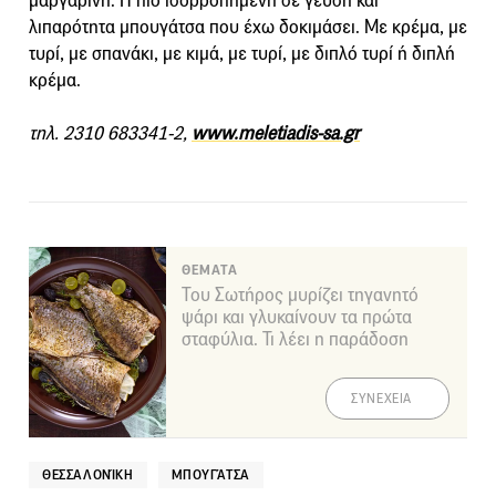
μαργαρίνη. Η πιο ισορροπημένη σε γεύση και
λιπαρότητα μπουγάτσα που έχω δοκιμάσει. Με κρέμα, με
τυρί, με σπανάκι, με κιμά, με τυρί, με διπλό τυρί ή διπλή
κρέμα.
τηλ. 2310 683341-2,
www.meletiadis-sa.gr
ΘΕΜΑΤΑ
Του Σωτήρος μυρίζει τηγανητό
ψάρι και γλυκαίνουν τα πρώτα
σταφύλια. Τι λέει η παράδοση
ΣΥΝΕΧΕΙΑ
ΘΕΣΣΑΛΟΝΊΚΗ
ΜΠΟΥΓΆΤΣΑ