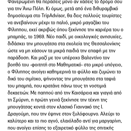
Φανερωμένη θα περάσεις μόνο αν χάσεις το δρόμο σου
για την Άνω Πόλη. Κι όμως, μετά από ένα διθυραμβικό
δημοσίευμα στο TripΑdvisor, θα δεις πολλούς τουρίστες
να ανεβαίνουν μέχρι το παλιό, μικρό μαγαζάκι του
Φίλιππου, εκεί ακριβώς όπου ξεκίνησε την καριέρα του ο
μπαμπάς, το 1969. Νέο παιδί, με οικολογικές ανησυχίες,
διδάσκει την μπουγάτσα στα σχολεία της Θεσσαλονίκης
ώστε να μη χάσουν τα μικρά παιδιά την επαφή με την
παράδοση. Και μαζί με τον υπέροχο Βαλεντίνο τον
βοηθό του -φοιτητή στο Μαθηματικό- στο μικρό υπόγειο,
ο Φίλιππος ανοίγει καθημερινά το φύλλο και ζυμώνει το
δικό του σιμίτικο, ψήνοντας την μπουγάτσα στα ταψιά
του μπαμπά, που κρατάνε πάνω τους τη νοστιμιά
δεκαετιών. Με παππού από την Καισάρεια και γιαγιά από
τη Σμύρνη, η πρώτη γενιά ξεκίνησε την τέχνη της
μπουγάτσας κοντά στον κλασικό Γιαννακό της Ι.
Δραγούμη, που την έψηνε στον ξυλόφουρνο. Αλεύρι το
καλύτερο και το πιο αγνό, ελαιόλαδο αντί για μαργαρίνη,
που ανοίγει επίσης το εξαιρετικό φύλλο της σπιτικής