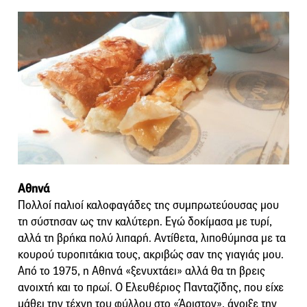
Αθηνά
Πολλοί παλιοί καλοφαγάδες της συμπρωτεύουσας μου
τη σύστησαν ως την καλύτερη. Εγώ δοκίμασα με τυρί,
αλλά τη βρήκα πολύ λιπαρή. Αντίθετα, λιποθύμησα με τα
κουρού τυροπιτάκια τους, ακριβώς σαν της γιαγιάς μου.
Από το 1975, η Αθηνά «ξενυχτάει» αλλά θα τη βρεις
ανοιχτή και το πρωί. Ο Ελευθέριος Πανταζίδης, που είχε
μάθει την τέχνη του φύλλου στο «Άριστον», άνοιξε την