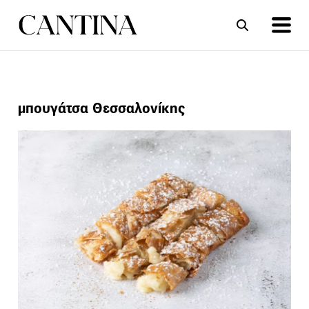
ΣΥΝΤΑΓΕΣ
ΑΡΘΡΑ
μπουγάτσα Θεσσαλονίκης