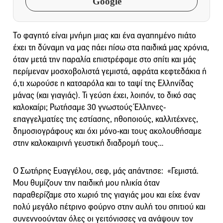
Google
Το φαγητό είναι μνήμη μιας και ένα αγαπημένο πιάτο
έχει τη δύναμη να μας πάει πίσω στα παιδικά μας χρόνια,
όταν μετά την παραλία επιστρέφαμε στο σπίτι και μάς
περίμεναν μοσχοβολιστά γεμιστά, αφράτα κεφτεδάκια ή
ό,τι χωρούσε η κατσαρόλα και το ταψί της Ελληνίδας
μάνας (και γιαγιάς). Τι γεύση έχει, λοιπόν, το δικό σας
καλοκαίρι; Ρωτήσαμε 30 γνωστούς Έλληνες-
επαγγελματίες της εστίασης, ηθοποιούς, καλλιτέχνες,
δημοσιογράφους και όχι μόνο-και τους ακολουθήσαμε
στην καλοκαιρινή γευστική διαδρομή τους…
Ο Σωτήρης Ευαγγέλου, σεφ, μάς απάντησε: «Γεμιστά.
Μου θυμίζουν την παιδική μου ηλικία όταν
παραθερίζαμε στο χωριό της γιαγιάς μου και είχε έναν
πολύ μεγάλο πέτρινο φούρνο στην αυλή του σπιτιού και
συνεννοούνταν όλες οι γειτόνισσες να ανάψουν τον