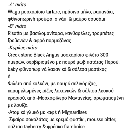
-Α’ πιάτο
Wagu μοσχαρίσιο tartare, πράσινο μήλο, ραπανάκι,
φθινοπωρινή τρούφα, σινάπι & μαύρο σουσάμι
-B’ πιάτο
Risotto με βασιλομανίταρα, κανθαρέλες, τρομπέτες
Γρεβενών & αφρό παρμεζάνας
-Κυρίως πιάτο
Creek stone Black Angus μοσχαρίσιο φιλέτο 300
ημερών, σερβιρισμένο με πουρέ μωβ πατάτας Περού,
baby φθινοπωρινά λαχανικά & σάλτσα μαστίχας
ή
Φιλέτο από καλκάνι, με πουρέ σελινόριζας,
καραμελωμένες ρίζες λαχανικών & σάλτσα λευκού
κρασιού, από -Μοσχοφίλερο Μαντινείας, αρωματισμένη
με λουίζα
-Ατομικό γλυκό με καφέ ή Mignardises
-Σφαίρα σοκολάτας με κρεμέ φυστίκι, mousse bitter,
σάλτσα tayberry & φρέσκα framboise