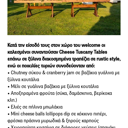
Κατά την είσοδό τους στον χώρο του welcome οι
καλεσμένοι συναντούσαν Cheese Tuscany Tables
επάνω σε ξύλινα διακοσμημένα τραπέζια σε rustic style,
ενώ οι ποικιλίες τυριών συνοδεύονταν από:
• Chutney σύκου & cranberry jam σε βαζάκια γυάλινα με
ξύλινα κουτάλια
• Μέλι σε γυάλινα βαζάκια με ξύλινα κουτάλια
• Αποξηραμένα φρούτα (σύκα, δαμάσκηνα, βερίκοκα
κλπ.)
• Ελιές σε πήλινα μπωλάκια
• Mini cheese balls lollipops dip σε κόκκινο πιπέρι,
φρέσκα πράσινα μυρωδικά & ξηρούς καρπούς
• Χειροποίητα κριτσίνια σε διάφορες γεύσεις (σπανάκι,