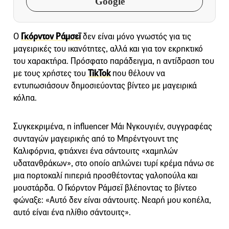
Google
Ο
Γκόρντον Ράμσεϊ
δεν είναι μόνο γνωστός για τις
μαγειρικές του ικανότητες, αλλά και για τον εκρηκτικό
του χαρακτήρα. Πρόσφατο παράδειγμα, η αντίδραση του
με τους χρήστες του
TikTok
που θέλουν να
εντυπωσιάσουν δημοσιεύοντας βίντεο με μαγειρικά
κόλπα.
Συγκεκριμένα, η influencer Μάι Νγκουγιέν, συγγραφέας
συνταγών μαγειρικής από το Μπρέντγουντ της
Καλιφόρνια, φτιάχνει ένα σάντουιτς «χαμηλών
υδατανθράκων», στο οποίο απλώνει τυρί κρέμα πάνω σε
μια πορτοκαλί πιπεριά προσθέτοντας γαλοπούλα και
μουστάρδα. Ο Γκόρντον Ράμσεϊ βλέποντας το βίντεο
φώναξε: «Αυτό δεν είναι σάντουιτς. Νεαρή μου κοπέλα,
αυτό είναι ένα ηλίθιο σάντουιτς».