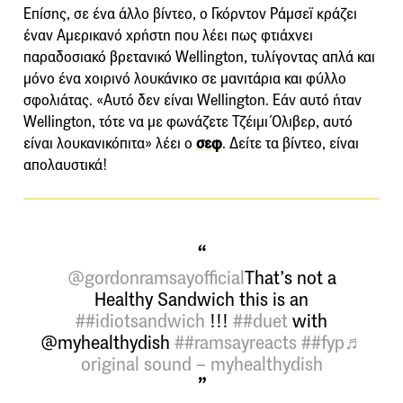
Επίσης, σε ένα άλλο βίντεο, ο Γκόρντον Ράμσεϊ κράζει
έναν Αμερικανό χρήστη που λέει πως φτιάχνει
παραδοσιακό βρετανικό Wellington, τυλίγοντας απλά και
μόνο ένα χοιρινό λουκάνικο σε μανιτάρια και φύλλο
σφολιάτας. «Αυτό δεν είναι Wellington. Εάν αυτό ήταν
Wellington, τότε να με φωνάζετε Τζέιμι Όλιβερ, αυτό
είναι λουκανικόπιτα» λέει ο
σεφ
. Δείτε τα βίντεο, είναι
απολαυστικά!
@gordonramsayofficial
That’s not a
Healthy Sandwich this is an
##idiotsandwich
!!!
##duet
with
@myhealthydish
##ramsayreacts
##fyp
♬
original sound – myhealthydish