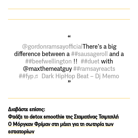
@gordonramsayofficial
There’s a big
difference between a
##sausageroll
and a
##beefwellington
!!
##duet
with
@maxthemeatguy
##ramsayreacts
##fyp
♬ Dark HipHop Beat – Dj Memo
Διαβάστε επίσης:
Φτιάξε το detox smoothie της Σταματίνας Τσιμτσιλή
Ο Μόργκαν Φρίμαν στη μάχη για τη σωτηρία των
εστιατορίων