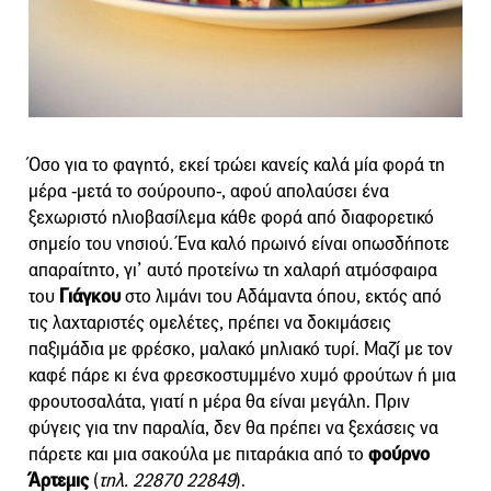
Όσο για το φαγητό, εκεί τρώει κανείς καλά μία φορά τη
μέρα -μετά το σούρουπο-, αφού απολαύσει ένα
ξεχωριστό ηλιοβασίλεμα κάθε φορά από διαφορετικό
σημείο του νησιού. Ένα καλό πρωινό είναι οπωσδήποτε
απαραίτητο, γι’ αυτό προτείνω τη χαλαρή ατμόσφαιρα
του
Γιάγκου
στο λιμάνι του Αδάμαντα όπου, εκτός από
τις λαχταριστές ομελέτες, πρέπει να δοκιμάσεις
παξιμάδια με φρέσκο, μαλακό μηλιακό τυρί. Μαζί με τον
καφέ πάρε κι ένα φρεσκοστυμμένο χυμό φρούτων ή μια
φρουτοσαλάτα, γιατί η μέρα θα είναι μεγάλη. Πριν
φύγεις για την παραλία, δεν θα πρέπει να ξεχάσεις να
πάρετε και μια σακούλα με πιταράκια από το
φούρνο
Άρτεμις
(
τηλ. 22870 22849
).