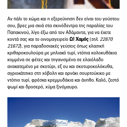
Αν πάλι το χώμα και η εξερεύνηση δεν είναι του γούστου
σου, βρες μια σκιά στα σκινόδεντρα της παραλίας του
Παπακινού, λίγο έξω από τον Αδάμαντα, για να έχετε
κοντά σας και το οινομαγειρείο
Ω! Χαμός
(
τηλ. 22870
21672
), για παραδοσιακές γεύσεις όπως κλασική
κριθαροκουλούρα με μηλιακό τυρί, ντόπια κολοκυθάκια
κομμένα σε φέτες και τηγανισμένα σε ελαιόλαδο
ανακατεμένο με σκοτύρι, εξ ου και σκοτυροκολόκυθα,
αγριοκάτσικο στη χόβολη και αρνάκι σουρτούκικο με
ντόπιο τυρί, φρέσκα κρεμμυδάκια και άνηθο. Καλό, ζεστό
ψωμί και δροσερό, χύμα ξινόμαυρο.