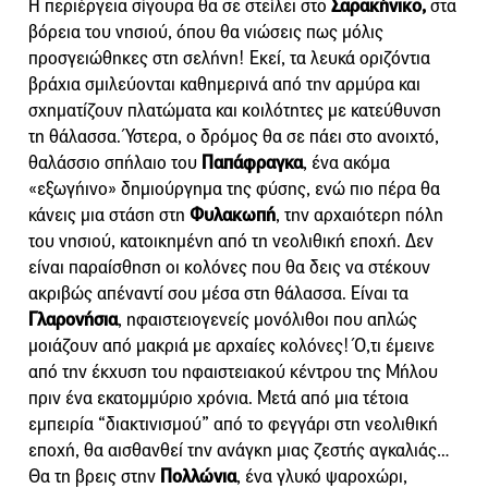
Η περιέργεια σίγουρα θα σε στείλει στο
Σαρακήνικο,
στα
βόρεια του νησιού, όπου θα νιώσεις πως μόλις
προσγειώθηκες στη σελήνη! Εκεί, τα λευκά οριζόντια
βράχια σμιλεύονται καθημερινά από την αρμύρα και
σχηματίζουν πλατώματα και κοιλότητες με κατεύθυνση
τη θάλασσα. Ύστερα, ο δρόμος θα σε πάει στο ανοιχτό,
θαλάσσιο σπήλαιο του
Παπάφραγκα
, ένα ακόμα
«εξωγήινο» δημιούργημα της φύσης, ενώ πιο πέρα θα
κάνεις μια στάση στη
Φυλακωπή
, την αρχαιότερη πόλη
του νησιού, κατοικημένη από τη νεολιθική εποχή. Δεν
είναι παραίσθηση οι κολόνες που θα δεις να στέκουν
ακριβώς απέναντί σου μέσα στη θάλασσα. Είναι τα
Γλαρονήσια
, ηφαιστειογενείς μονόλιθοι που απλώς
μοιάζουν από μακριά με αρχαίες κολόνες! Ό,τι έμεινε
από την έκχυση του ηφαιστειακού κέντρου της Μήλου
πριν ένα εκατομμύριο χρόνια. Μετά από μια τέτοια
εμπειρία “διακτινισμού” από το φεγγάρι στη νεολιθική
εποχή, θα αισθανθεί την ανάγκη μιας ζεστής αγκαλιάς…
Θα τη βρεις στην
Πολλώνια
, ένα γλυκό ψαροχώρι,