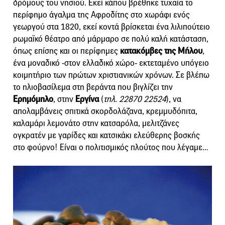
δρόμους του νησιού. Εκεί κάπου βρέθηκε τυχαία το
περίφημο άγαλμα της Αφροδίτης στο χωράφι ενός
γεωργού στα 1820, εκεί κοντά βρίσκεται ένα λιλιπούτειο
ρωμαϊκό θέατρο από μάρμαρο σε πολύ καλή κατάσταση,
όπως επίσης και οι περίφημες
κατακόμβες της Μήλου
,
ένα μοναδικό -στον ελλαδικό χώρο- εκτεταμένο υπόγειο
κοιμητήριο των πρώτων χριστιανικών χρόνων. Σε βλέπω
το ηλιοβασίλεμα στη βεράντα που βιγλίζει την
Ερημόμηλο
, στην
Εργίνα
(
τηλ. 22870 22524
), να
απολαμβάνεις σπιτικά σκορδολάζανα, κρεμμυδόπιτα,
καλαμάρι λεμονάτο στην κατσαρόλα, μελιτζάνες
ογκρατέν με γαρίδες και κατσικάκι ελεύθερης βοσκής
στο φούρνο! Είναι ο πολιτισμικός πλούτος που λέγαμε…