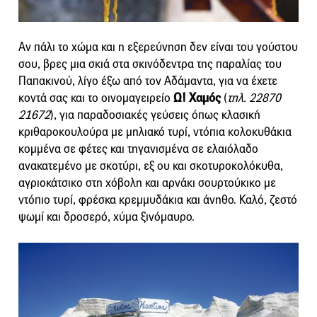
Αν πάλι το χώμα και η εξερεύνηση δεν είναι του γούστου
σου, βρες μια σκιά στα σκινόδεντρα της παραλίας του
Παπακινού, λίγο έξω από τον Αδάμαντα, για να έχετε
κοντά σας και το οινομαγειρείο
Ω! Χαμός
(
τηλ. 22870
21672
), για παραδοσιακές γεύσεις όπως κλασική
κριθαροκουλούρα με μηλιακό τυρί, ντόπια κολοκυθάκια
κομμένα σε φέτες και τηγανισμένα σε ελαιόλαδο
ανακατεμένο με σκοτύρι, εξ ου και σκοτυροκολόκυθα,
αγριοκάτσικο στη χόβολη και αρνάκι σουρτούκικο με
ντόπιο τυρί, φρέσκα κρεμμυδάκια και άνηθο. Καλό, ζεστό
ψωμί και δροσερό, χύμα ξινόμαυρο.