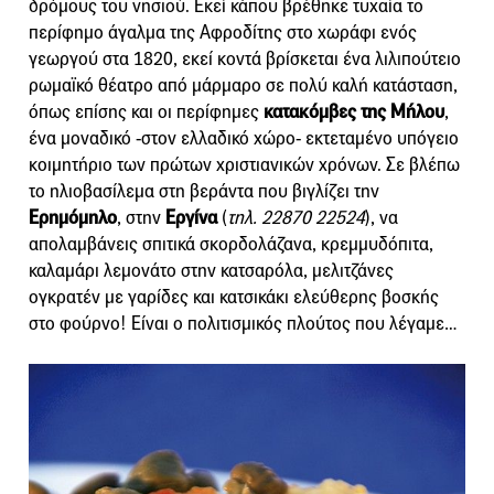
δρόμους του νησιού. Εκεί κάπου βρέθηκε τυχαία το
περίφημο άγαλμα της Αφροδίτης στο χωράφι ενός
γεωργού στα 1820, εκεί κοντά βρίσκεται ένα λιλιπούτειο
ρωμαϊκό θέατρο από μάρμαρο σε πολύ καλή κατάσταση,
όπως επίσης και οι περίφημες
κατακόμβες της Μήλου
,
ένα μοναδικό -στον ελλαδικό χώρο- εκτεταμένο υπόγειο
κοιμητήριο των πρώτων χριστιανικών χρόνων. Σε βλέπω
το ηλιοβασίλεμα στη βεράντα που βιγλίζει την
Ερημόμηλο
, στην
Εργίνα
(
τηλ. 22870 22524
), να
απολαμβάνεις σπιτικά σκορδολάζανα, κρεμμυδόπιτα,
καλαμάρι λεμονάτο στην κατσαρόλα, μελιτζάνες
ογκρατέν με γαρίδες και κατσικάκι ελεύθερης βοσκής
στο φούρνο! Είναι ο πολιτισμικός πλούτος που λέγαμε…