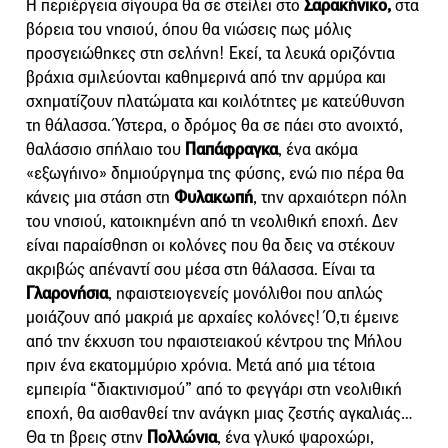
Η περιέργεια σίγουρα θα σε στείλει στο
Σαρακήνικο,
στα
βόρεια του νησιού, όπου θα νιώσεις πως μόλις
προσγειώθηκες στη σελήνη! Εκεί, τα λευκά οριζόντια
βράχια σμιλεύονται καθημερινά από την αρμύρα και
σχηματίζουν πλατώματα και κοιλότητες με κατεύθυνση
τη θάλασσα. Ύστερα, ο δρόμος θα σε πάει στο ανοιχτό,
θαλάσσιο σπήλαιο του
Παπάφραγκα
, ένα ακόμα
«εξωγήινο» δημιούργημα της φύσης, ενώ πιο πέρα θα
κάνεις μια στάση στη
Φυλακωπή
, την αρχαιότερη πόλη
του νησιού, κατοικημένη από τη νεολιθική εποχή. Δεν
είναι παραίσθηση οι κολόνες που θα δεις να στέκουν
ακριβώς απέναντί σου μέσα στη θάλασσα. Είναι τα
Γλαρονήσια
, ηφαιστειογενείς μονόλιθοι που απλώς
μοιάζουν από μακριά με αρχαίες κολόνες! Ό,τι έμεινε
από την έκχυση του ηφαιστειακού κέντρου της Μήλου
πριν ένα εκατομμύριο χρόνια. Μετά από μια τέτοια
εμπειρία “διακτινισμού” από το φεγγάρι στη νεολιθική
εποχή, θα αισθανθεί την ανάγκη μιας ζεστής αγκαλιάς…
Θα τη βρεις στην
Πολλώνια
, ένα γλυκό ψαροχώρι,