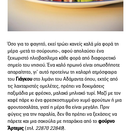
Όσο για το φαγητό, εκεί τρώει κανείς καλά μία φορά τη
μέρα -μετά το σούρουπο-, αφού απολαύσει ένα
ξεχωριστό ηλιοβασίλεμα κάθε φορά από διαφορετικό
σημείο του νησιού. Ένα καλό πρωινό είναι οπωσδήποτε
απαραίτητο, γι’ αυτό προτείνω τη χαλαρή ατμόσφαιρα
του
Γιάγκου
στο λιμάνι του Αδάμαντα όπου, εκτός από
τις λαχταριστές ομελέτες, πρέπει να δοκιμάσεις
παξιμάδια με φρέσκο, μαλακό μηλιακό τυρί. Μαζί με τον
καφέ πάρε κι ένα φρεσκοστυμμένο χυμό φρούτων ή μια
φρουτοσαλάτα, γιατί η μέρα θα είναι μεγάλη. Πριν
φύγεις για την παραλία, δεν θα πρέπει να ξεχάσεις να
πάρετε και μια σακούλα με πιταράκια από το
φούρνο
Άρτεμις
(
τηλ. 22870 22849
).