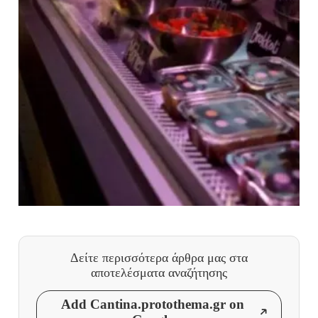
Δείτε περισσότερα άρθρα μας
στα
αποτελέσματα αναζήτησης
Add Cantina.protothema.gr on