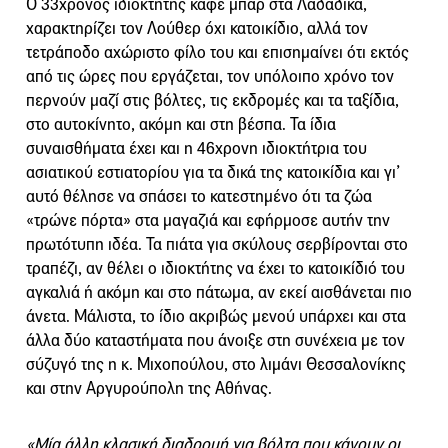
Ο 33χρονος ιδιοκτήτης καφέ μπαρ στα Λαδάδικα,
χαρακτηρίζει τον Λούθερ όχι κατοικίδιο, αλλά τον
τετράποδο αχώριστο φίλο του και επισημαίνει ότι εκτός
από τις ώρες που εργάζεται, τον υπόλοιπο χρόνο τον
περνούν μαζί στις βόλτες, τις εκδρομές και τα ταξίδια,
στο αυτοκίνητο, ακόμη και στη βέσπα. Τα ίδια
συναισθήματα έχει και η 46χρονη ιδιοκτήτρια του
ασιατικού εστιατορίου για τα δικά της κατοικίδια και γι’
αυτό θέλησε να σπάσει το κατεστημένο ότι τα ζώα
«τρώνε πόρτα» στα μαγαζιά και εφήρμοσε αυτήν την
πρωτότυπη ιδέα. Τα πιάτα για σκύλους σερβίρονται στο
τραπέζι, αν θέλει ο ιδιοκτήτης να έχει το κατοικίδιό του
αγκαλιά ή ακόμη και στο πάτωμα, αν εκεί αισθάνεται πιο
άνετα. Μάλιστα, το ίδιο ακριβώς μενού υπάρχει και στα
άλλα δύο καταστήματα που άνοιξε στη συνέχεια με τον
σύζυγό της η κ. Μιχοπούλου, στο λιμάνι Θεσσαλονίκης
και στην Αργυρούπολη της Αθήνας.
«Μία άλλη κλασική διαδρομή για βόλτα που κάνουν οι