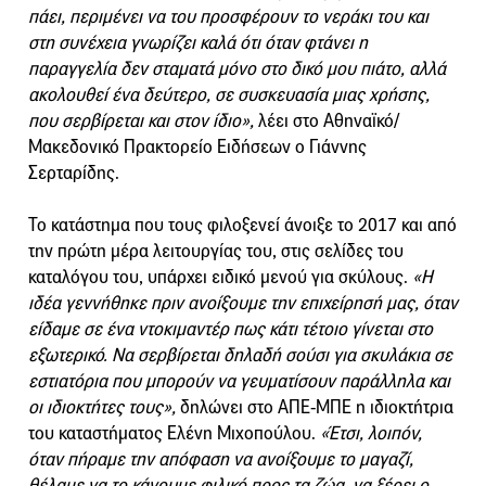
πάει, περιμένει να του προσφέρουν το νεράκι του και
στη συνέχεια γνωρίζει καλά ότι όταν φτάνει η
παραγγελία δεν σταματά μόνο στο δικό μου πιάτο, αλλά
ακολουθεί ένα δεύτερο, σε συσκευασία μιας χρήσης,
που σερβίρεται και στον ίδιο»,
λέει στο Αθηναϊκό/
Μακεδονικό Πρακτορείο Ειδήσεων ο Γιάννης
Σερταρίδης.
Το κατάστημα που τους φιλοξενεί άνοιξε το 2017 και από
την πρώτη μέρα λειτουργίας του, στις σελίδες του
καταλόγου του, υπάρχει ειδικό μενού για σκύλους.
«Η
ιδέα γεννήθηκε πριν ανοίξουμε την επιχείρησή μας, όταν
είδαμε σε ένα ντοκιμαντέρ πως κάτι τέτοιο γίνεται στο
εξωτερικό. Να σερβίρεται δηλαδή σούσι για σκυλάκια σε
εστιατόρια που μπορούν να γευματίσουν παράλληλα και
οι ιδιοκτήτες τους»,
δηλώνει στο ΑΠΕ-ΜΠΕ η ιδιοκτήτρια
του καταστήματος Ελένη Μιχοπούλου.
«Έτσι, λοιπόν,
όταν πήραμε την απόφαση να ανοίξουμε το μαγαζί,
θέλαμε να το κάνουμε φιλικό προς τα ζώα, να ξέρει ο