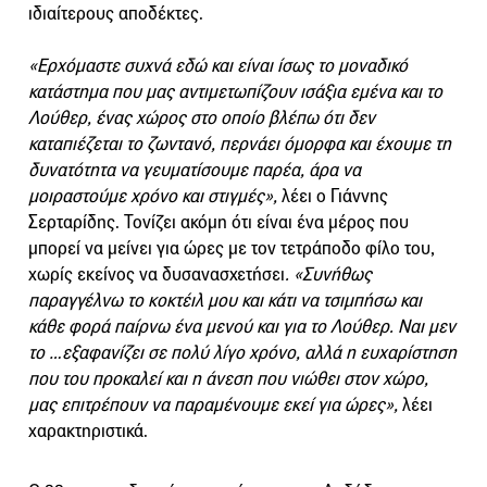
ιδιαίτερους αποδέκτες.
«Ερχόμαστε συχνά εδώ και είναι ίσως το μοναδικό
κατάστημα που μας αντιμετωπίζουν ισάξια εμένα και το
Λούθερ, ένας χώρος στο οποίο βλέπω ότι δεν
καταπιέζεται το ζωντανό, περνάει όμορφα και έχουμε τη
δυνατότητα να γευματίσουμε παρέα, άρα να
μοιραστούμε χρόνο και στιγμές»,
λέει ο Γιάννης
Σερταρίδης. Τονίζει ακόμη ότι είναι ένα μέρος που
μπορεί να μείνει για ώρες με τον τετράποδο φίλο του,
χωρίς εκείνος να δυσανασχετήσει
. «Συνήθως
παραγγέλνω το κοκτέιλ μου και κάτι να τσιμπήσω και
κάθε φορά παίρνω ένα μενού και για το Λούθερ. Ναι μεν
το …εξαφανίζει σε πολύ λίγο χρόνο, αλλά η ευχαρίστηση
που του προκαλεί και η άνεση που νιώθει στον χώρο,
μας επιτρέπουν να παραμένουμε εκεί για ώρες»,
λέει
χαρακτηριστικά.