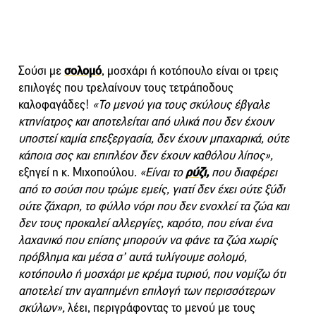
Σούσι με
σολομό
, μοσχάρι ή κοτόπουλο είναι οι τρεις
επιλογές που τρελαίνουν τους τετράποδους
καλοφαγάδες!
«Το μενού για τους σκύλους έβγαλε
κτηνίατρος και αποτελείται από υλικά που δεν έχουν
υποστεί καμία επεξεργασία, δεν έχουν μπαχαρικά, ούτε
κάποια σος και επιπλέον δεν έχουν καθόλου λίπος»,
εξηγεί η κ. Μιχοπούλου
. «Είναι το
ρύζι,
που διαφέρει
από το σούσι που τρώμε εμείς, γιατί δεν έχει ούτε ξύδι
ούτε ζάχαρη, το φύλλο νόρι που δεν ενοχλεί τα ζώα και
δεν τους προκαλεί αλλεργίες, καρότο, που είναι ένα
λαχανικό που επίσης μπορούν να φάνε τα ζώα χωρίς
πρόβλημα και μέσα σ’ αυτά τυλίγουμε σολομό,
κοτόπουλο ή μοσχάρι με κρέμα τυριού, που νομίζω ότι
αποτελεί την αγαπημένη επιλογή των περισσότερων
σκύλων»,
λέει, περιγράφοντας το μενού με τους