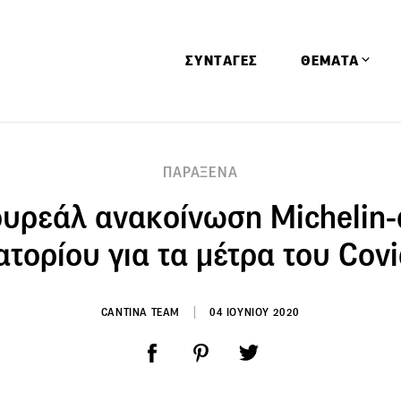
ΣΥΝΤΑΓΕΣ
ΘΕΜΑΤΑ
Απόψεις
ΠΑΡΑΞΕΝΑ
Αφιερώματα
ουρεάλ ανακοίνωση Michelin-
Ειδήσεις
Έρευνες
ατορίου για τα μέτρα του Cov
Οινοπνευματώ
Παιδί
CANTINA TEAM
04 ΙΟΥΝΙΟΥ 2020
Υγεία & Διατρ