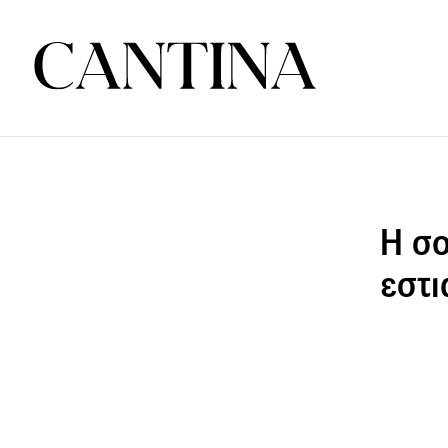
Η σ
εστι