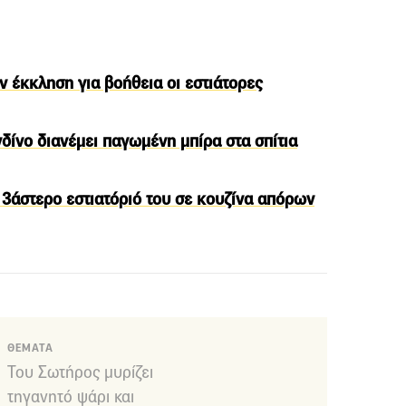
ν έκκληση για βοήθεια οι εστιάτορες
δίνο διανέμει παγωμένη μπίρα στα σπίτια
3άστερο εστιατόριό του σε κουζίνα απόρων
ΘΕΜΑΤΑ
Του Σωτήρος μυρίζει
τηγανητό ψάρι και