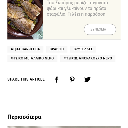
Του Σωτήρος μυρίζει τηγανητό
ψάρι και γλυκαίνουν τα πρώτα
σταφύλια. Τι λέει η παράδοση
ΣΥΝΕΧΕΙΑ
AQUA CARPATICA
ΒΡΑΒΕΊΟ
ΒΡΥΞΈΛΛΕΣ
ΦΥΣΙΚΌ ΜΕΤΑΛΛΙΚΌ ΝΕΡΌ
ΦΥΣΙΚΏΣ ΑΝΘΡΑΚΟΎΧΟ ΝΕΡΌ
SHARE THIS ARTICLE
Περισσότερα