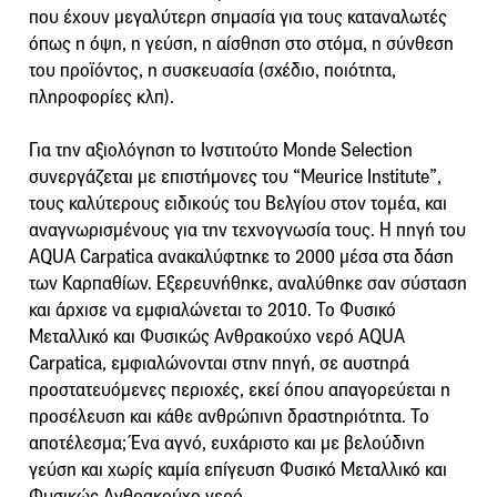
που έχουν μεγαλύτερη σημασία για τους καταναλωτές
όπως η όψη, η γεύση, η αίσθηση στο στόμα, η σύνθεση
του προϊόντος, η συσκευασία (σχέδιο, ποιότητα,
πληροφορίες κλπ).
Για την αξιολόγηση το Ινστιτούτο Monde Selection
συνεργάζεται με επιστήμονες του “Meurice Institute”,
τους καλύτερους ειδικούς του Βελγίου στον τομέα, και
αναγνωρισμένους για την τεχνογνωσία τους. Η πηγή του
AQUA Carpatica ανακαλύφτηκε το 2000 μέσα στα δάση
των Καρπαθίων. Εξερευνήθηκε, αναλύθηκε σαν σύσταση
και άρχισε να εμφιαλώνεται το 2010. Το Φυσικό
Μεταλλικό και Φυσικώς Ανθρακούχο νερό AQUA
Carpatica, εμφιαλώνονται στην πηγή, σε αυστηρά
προστατευόμενες περιοχές, εκεί όπου απαγορεύεται η
προσέλευση και κάθε ανθρώπινη δραστηριότητα. Το
αποτέλεσμα; Ένα αγνό, ευχάριστο και με βελούδινη
γεύση και χωρίς καμία επίγευση Φυσικό Μεταλλικό και
Φυσικώς Ανθρακούχο νερό.