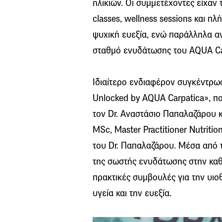
ηλικιών. Οι συμμετέχοντες είχαν
classes, wellness sessions και 
ψυχική ευεξία, ενώ παράλληλα α
σταθμό ενυδάτωσης του AQUA Ca
Ιδιαίτερο ενδιαφέρον συγκέντρωσ
Unlocked by AQUA Carpatica», π
τον Dr. Αναστάσιο Παπαλαζάρου κα
MSc, Master Practitioner Nutriti
του Dr. Παπαλαζάρου. Μέσα από 
της σωστής ενυδάτωσης στην κα
πρακτικές συμβουλές για την υι
υγεία και την ευεξία.