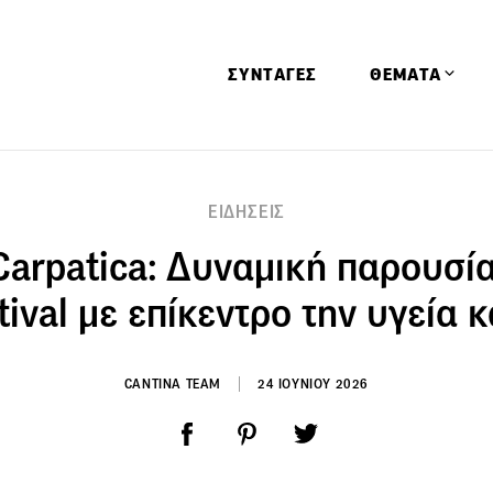
ΣΥΝΤΑΓΕΣ
ΘΕΜΑΤΑ
Απόψεις
ΕΙΔΗΣΕΙΣ
Αφιερώματα
arpatica: Δυναμική παρουσία
Ειδήσεις
Έρευνες
tival με επίκεντρο την υγεία κ
Οινοπνευματώ
Παιδί
CANTINA TEAM
24 ΙΟΥΝΙΟΥ 2026
Υγεία & Διατρ