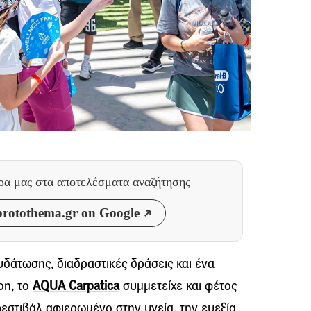
θρα μας
στα αποτελέσματα αναζήτησης
rotothema.gr on Google
δάτωσης, διαδραστικές δράσεις και ένα
on, το
AQUA Carpatica
συμμετείχε και φέτος
 φεστιβάλ αφιερωμένο στην υγεία, την ευεξία