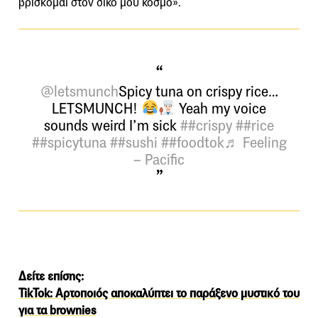
βρίσκομαι στον δικό μου κόσμο».
@letsmunch
Spicy tuna on crispy rice…
LETSMUNCH!
Yeah my voice
sounds weird I’m sick
##crispy
##rice
##spicytuna
##sushi
##foodtok
♬ Feeling
– Pacific
Δείτε επίσης:
TikTok: Αρτοποιός αποκαλύπτει το παράξενο μυστικό του
για τα brownies