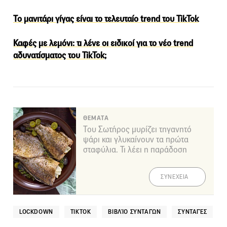
Το μανιτάρι γίγας είναι το τελευταίο trend του TikTok
Καφές με λεμόνι: τι λένε οι ειδικοί για το νέο trend
αδυνατίσματος του TikTok;
ΘΕΜΑΤΑ
Του Σωτήρος μυρίζει τηγανητό
ψάρι και γλυκαίνουν τα πρώτα
σταφύλια. Τι λέει η παράδοση
ΣΥΝΕΧΕΙΑ
LOCKDOWN
TIKTOK
ΒΙΒΛΊΟ ΣΥΝΤΑΓΏΝ
ΣΥΝΤΑΓΈΣ