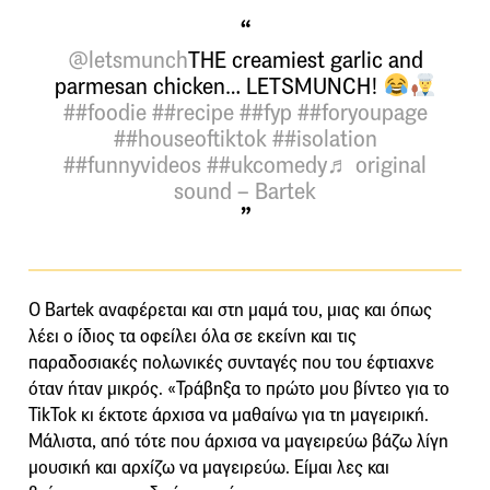
@letsmunch
THE creamiest garlic and
parmesan chicken… LETSMUNCH!
##foodie
##recipe
##fyp
##foryoupage
##houseoftiktok
##isolation
##funnyvideos
##ukcomedy
♬ original
sound – Bartek
Ο Bartek αναφέρεται και στη μαμά του, μιας και όπως
λέει ο ίδιος τα οφείλει όλα σε εκείνη και τις
παραδοσιακές πολωνικές συνταγές που του έφτιαχνε
όταν ήταν μικρός. «Τράβηξα το πρώτο μου βίντεο για το
TikTok κι έκτοτε άρχισα να μαθαίνω για τη μαγειρική.
Μάλιστα, από τότε που άρχισα να μαγειρεύω βάζω λίγη
μουσική και αρχίζω να μαγειρεύω. Είμαι λες και