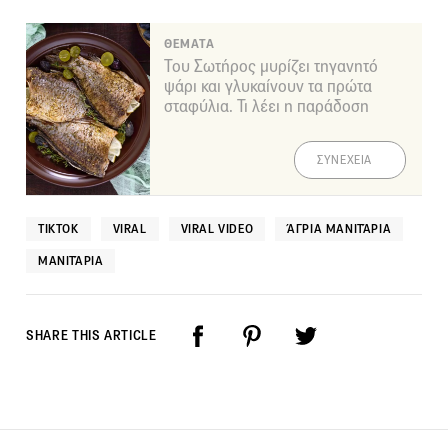
ΘΕΜΑΤΑ
Του Σωτήρος μυρίζει τηγανητό
ψάρι και γλυκαίνουν τα πρώτα
σταφύλια. Τι λέει η παράδοση
ΣΥΝΕΧΕΙΑ
TIKTOK
VIRAL
VIRAL VIDEO
ΆΓΡΙΑ ΜΑΝΙΤΆΡΙΑ
ΜΑΝΙΤΆΡΙΑ
SHARE THIS ARTICLE