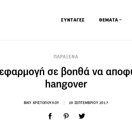
ΣΥΝΤΑΓΕΣ
ΘΕΜΑΤΑ
Απόψεις
ΠΑΡΑΞΕΝΑ
Αφιερώματα
 εφαρμογή σε βοηθά να αποφύ
Ειδήσεις
Έρευνες
hangover
Οινοπνευματώ
Παιδί
ΒΙΚΥ ΧΡΙΣΤΟΠΟΥΛΟΥ
20 ΣΕΠΤΕΜΒΡΙΟΥ 2017
Υγεία & Διατρ