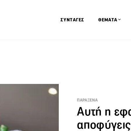
ΣΥΝΤΑΓΕΣ
ΘΕΜΑΤΑ
Απόψεις
Αφιερώματα
Ειδήσεις
Έρευνες
Οινοπνευματώ
Παιδί
ΠΑΡΑΞΕΝΑ
Υγεία & Διατρ
Αυτή η εφ
αποφύγεις