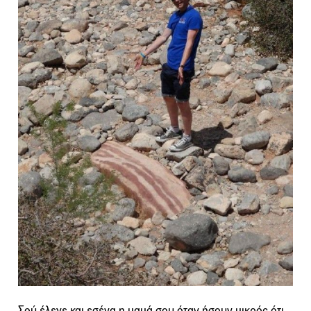
Σού έλεγε και εσένα η μαμά σου όταν ήσουν μικρός ότι