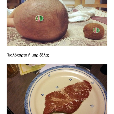
Γυαλόχαρτο ή μπριζόλα;