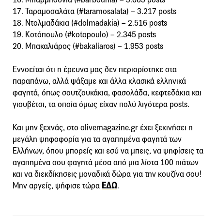
17. Ταραμοσαλάτα (#taramosalata) – 3.217 posts
18. Ντολμαδάκια (#dolmadakia) – 2.516 posts
19. Κοτόπουλο (#kotopoulo) – 2.345 posts
20. Μπακαλιάρος (#bakaliaros) – 1.953 posts
Εννοείται ότι η έρευνα μας δεν περιορίστηκε στα
παραπάνω, αλλά ψάξαμε και άλλα κλασικά ελληνικά
φαγητά, όπως σουτζουκάκια, φασολάδα, κεφτεδάκια και
γιουβέτσι, τα οποία όμως είχαν πολύ λιγότερα posts.
Και μην ξεχνάς, στο olivemagazine.gr έχει ξεκινήσει η
μεγάλη ψηφοφορία για τα αγαπημένα φαγητά των
Ελλήνων, όπου μπορείς και εσύ να μπεις, να ψηφίσεις τα
αγαπημένα σου φαγητά μέσα από μια λίστα 100 πιάτων
και να διεκδίκησεις μοναδικά δώρα για την κουζίνα σου!
Μην αργείς, ψήφισε τώρα
ΕΔΩ
.