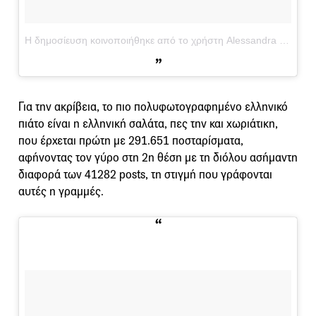
Η δημοσίευση κοινοποιήθηκε από το χρήστη Alessandra (@alehealthylife_)
Για την ακρίβεια, το πιο πολυφωτογραφημένο ελληνικό
πιάτο είναι η ελληνική σαλάτα, πες την και χωριάτικη,
που έρχεται πρώτη με 291.651 ποσταρίσματα,
αφήνοντας τον γύρο στη 2η θέση με τη διόλου ασήμαντη
διαφορά των 41282 posts, τη στιγμή που γράφονται
αυτές η γραμμές.