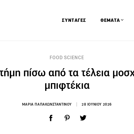
ΣΥΝΤΑΓΕΣ
ΘΕΜΑΤΑ
Απόψεις
FOOD SCIENCE
Αφιερώματα
τήμη πίσω από τα τέλεια μοσ
Ειδήσεις
Έρευνες
μπιφτέκια
Οινοπνευματώ
Παιδί
ΜΑΡΙΑ ΠΑΠΑΚΩΝΣΤΑΝΤΙΝΟΥ
28 ΙΟΥΝΙΟΥ 2026
Υγεία & Διατρ