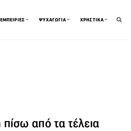
ΕΜΠΕΙΡΙΕΣ
ΨΥΧΑΓΩΓΙΑ
ΧΡΗΣΤΙΚΑ
Εκδηλώσεις
CineFood
Θερμιδομετρητής
Εστιατόρια
Lifestyle
Λεξικό Κουζίνας
ΣΥΝΤΑΓΕΣ
ΑΡΘΡΑ
Μαγαζιά
Viral Videos
Συμβουλές
Πρόσωπα
Βιβλία
Τα Φρέσκα Του Μήνα
δη
Προϊόντα
Διαγωνισμοί
Τεχνικές
Ταξίδια
Κουίζ
οφή
 πίσω από τα τέλεια