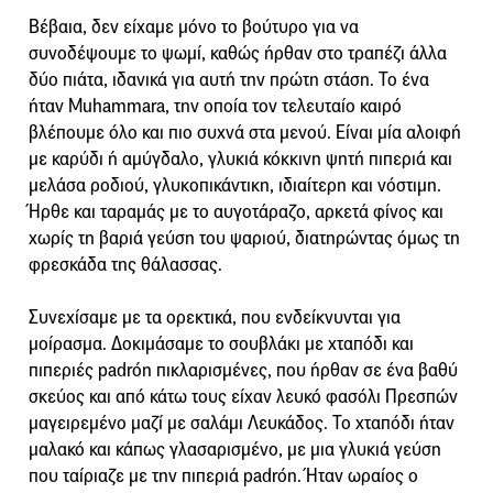
Βέβαια, δεν είχαμε μόνο το βούτυρο για να
συνοδέψουμε το ψωμί, καθώς ήρθαν στο τραπέζι άλλα
δύο πιάτα, ιδανικά για αυτή την πρώτη στάση. Το ένα
ήταν
Muhammara
, την οποία τον τελευταίο καιρό
βλέπουμε όλο και πιο συχνά στα μενού. Είναι μία αλοιφή
με καρύδι ή αμύγδαλο, γλυκιά κόκκινη ψητή πιπεριά και
μελάσα ροδιού, γλυκοπικάντικη, ιδιαίτερη και νόστιμη.
Ήρθε και ταραμάς με το αυγοτάραζο, αρκετά φίνος και
χωρίς τη βαριά γεύση του ψαριού, διατηρώντας όμως τη
φρεσκάδα της θάλασσας.
Συνεχίσαμε με τα ορεκτικά, που ενδείκνυνται για
μοίρασμα. Δοκιμάσαμε το σουβλάκι με χταπόδι και
πιπεριές padrón πικλαρισμένες, που ήρθαν σε ένα βαθύ
σκεύος και από κάτω τους είχαν λευκό φασόλι Πρεσπών
μαγειρεμένο μαζί με σαλάμι Λευκάδος. Το χταπόδι ήταν
μαλακό και κάπως γλασαρισμένο, με μια γλυκιά γεύση
που ταίριαζε με την πιπεριά padrón. Ήταν ωραίος ο