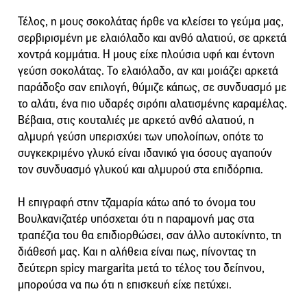
Τέλος, η μους σοκολάτας ήρθε να κλείσει το γεύμα μας,
σερβιρισμένη με ελαιόλαδο και ανθό αλατιού, σε αρκετά
χοντρά κομμάτια. Η μους είχε πλούσια υφή και έντονη
γεύση σοκολάτας. Το ελαιόλαδο, αν και μοιάζει αρκετά
παράδοξο σαν επιλογή, θύμιζε κάπως, σε συνδυασμό με
το αλάτι, ένα πιο υδαρές σιρόπι αλατισμένης καραμέλας.
Βέβαια, στις κουταλιές με αρκετό ανθό αλατιού, η
αλμυρή γεύση υπερισχύει των υπολοίπων, οπότε το
συγκεκριμένο γλυκό είναι ιδανικό για όσους αγαπούν
τον συνδυασμό γλυκού και αλμυρού στα επιδόρπια.
Η επιγραφή στην τζαμαρία κάτω από το όνομα του
Βουλκανιζατέρ υπόσχεται ότι η παραμονή μας στα
τραπέζια του θα επιδιορθώσει, σαν άλλο αυτοκίνητο, τη
διάθεσή μας. Και η αλήθεια είναι πως, πίνοντας τη
δεύτερη spicy margarita μετά το τέλος του δείπνου,
μπορούσα να πω ότι η επισκευή είχε πετύχει.