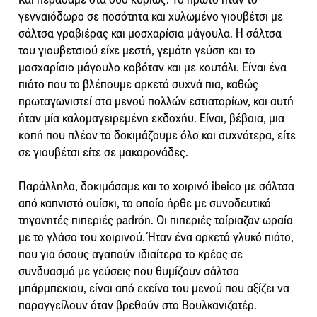
γενναιόδωρο σε ποσότητα και χυλωμένο γιουβέτσι με
σάλτσα γραβιέρας και μοσχαρίσια μάγουλα. Η σάλτσα
του γιουβετσιού είχε μεστή, γεμάτη γεύση και το
μοσχαρίσιο μάγουλο κοβόταν και με κουτάλι. Είναι ένα
πιάτο που το βλέπουμε αρκετά συχνά πια, καθώς
πρωταγωνιστεί στα μενού πολλών εστιατορίων, και αυτή
ήταν μία καλομαγειρεμένη εκδοχήυ. Είναι, βέβαια, μια
κοπή που πλέον το δοκιμάζουμε όλο και συχνότερα, είτε
σε γιουβέτσι είτε σε μακαρονάδες.
Παράλληλα, δοκιμάσαμε και το χοιρινό ibeico με σάλτσα
από καπνιστό ουίσκι, το οποίο ήρθε με συνοδευτικό
τηγανητές πιπεριές padrón. Οι πιπεριές ταίριαζαν ωραία
με το γλάσο του χοιρινού. Ήταν ένα αρκετά γλυκό πιάτο,
που για όσους αγαπούν ιδιαίτερα το κρέας σε
συνδυασμό με γεύσεις που θυμίζουν σάλτσα
μπάρμπεκιου, είναι από εκείνα του μενού που αξίζει να
παραγγείλουν όταν βρεθούν στο Βουλκανιζατέρ.