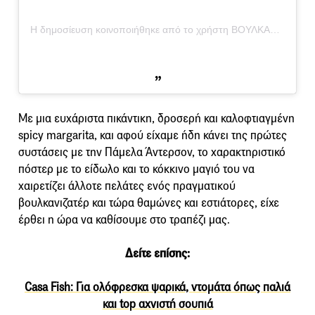
Η δημοσίευση κοινοποιήθηκε από το χρήστη ΒΟΥΛΚΑΝΙΖΑΤΕΡ (@voulkanizater.ath)
Με μια ευχάριστα πικάντικη, δροσερή και καλοφτιαγμένη
spicy margarita, και αφού είχαμε ήδη κάνει της πρώτες
συστάσεις με την Πάμελα Άντερσον, το χαρακτηριστικό
πόστερ με το είδωλο και το κόκκινο μαγιό του να
χαιρετίζει άλλοτε πελάτες ενός πραγματικού
βουλκανιζατέρ και τώρα θαμώνες και εστιάτορες, είχε
έρθει η ώρα να καθίσουμε στο τραπέζι μας.
Δείτε επίσης:
Casa Fish: Για ολόφρεσκα ψαρικά, ντομάτα όπως παλιά
και top αχνιστή σουπιά