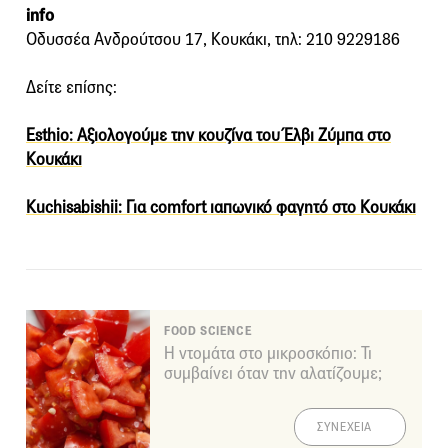
info
Οδυσσέα Ανδρούτσου 17, Κουκάκι, τηλ: 210 9229186
Δείτε επίσης:
Esthio: Αξιολογούμε την κουζίνα του Έλβι Ζύμπα στο
Κουκάκι
Kuchisabishii: Για comfort ιαπωνικό φαγητό στο Κουκάκι
FOOD SCIENCE
Η ντομάτα στο μικροσκόπιο: Τι
συμβαίνει όταν την αλατίζουμε;
ΣΥΝΕΧΕΙΑ