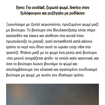
Sync: Για cocktail, ζυμωτό ψωμί, iberico στον
ξυλόφουρνο και ρυζόγαλο με ροδάκινο
Ξεκινήσαμε με ζεστό χειροποίητο, προζυμένιο ψωμί μαζί
με βούτυρο. Το βούτυρο στο Βουλκανιζατέρ είναι σήμα
κατατεθέν και έκανε και αίσθηση στα social όταν
πρωτοάνοιξε το μαγαζί, γιατί αντικαθιστά κατά κάποιο
τρόπο το κερί που δίνει αυτό το ωραίο cozy vibe στο
τραπέζι. Φτάνει μαζί με το ψωμί ένα ρεσώ από βούτυρο
-στο μενού ονομάζεται φιτίλι- το οποίο καίει κανονικά, και
όσο το βούτυρο λιώνει βουτάμε το ψωμί και
απολαμβάνουμε τον κλασικό και αγαπημένο συνδυασμό
βούτυρο με ψωμί, με αυτόν τον ιδιαίτερο τρόπο.