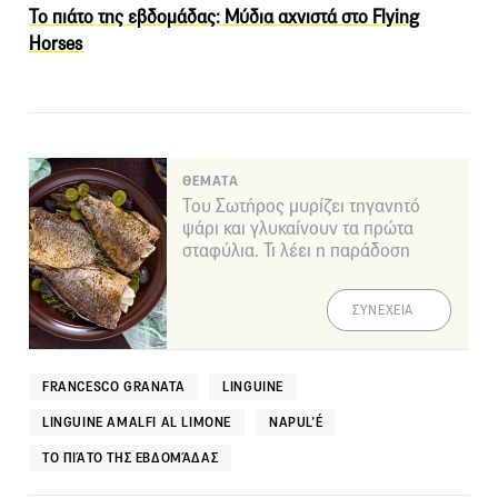
Το πιάτο της εβδομάδας: Mύδια αχνιστά στο Flying
Horses
ΘΕΜΑΤΑ
Του Σωτήρος μυρίζει τηγανητό
ψάρι και γλυκαίνουν τα πρώτα
σταφύλια. Τι λέει η παράδοση
ΣΥΝΕΧΕΙΑ
FRANCESCO GRANATA
LINGUINE
LINGUINE AMALFI AL LIMONE
NAPUL’É
ΤΟ ΠΙΆΤΟ ΤΗΣ ΕΒΔΟΜΆΔΑΣ