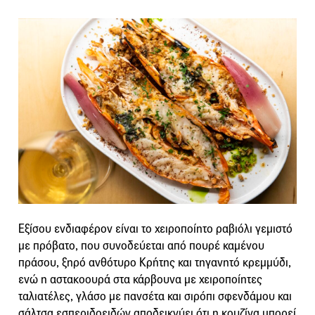
Εξίσου ενδιαφέρον είναι το χειροποίητο ραβιόλι γεμιστό
με πρόβατο, που συνοδεύεται από πουρέ καμένου
πράσου, ξηρό ανθότυρο Κρήτης και τηγανητό κρεμμύδι,
ενώ η αστακοουρά στα κάρβουνα με χειροποίητες
ταλιατέλες, γλάσο με πανσέτα και σιρόπι σφενδάμου και
σάλτσα εσπεριδοειδών αποδεικνύει ότι η κουζίνα μπορεί