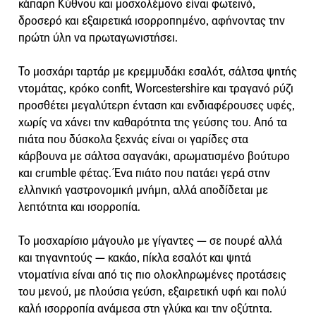
κάπαρη Κύθνου και μοσχολέμονο είναι φωτεινό,
δροσερό και εξαιρετικά ισορροπημένο, αφήνοντας την
πρώτη ύλη να πρωταγωνιστήσει.
Το μοσχάρι ταρτάρ με κρεμμυδάκι εσαλότ, σάλτσα ψητής
ντομάτας, κρόκο confit, Worcestershire και τραγανό ρύζι
προσθέτει μεγαλύτερη ένταση και ενδιαφέρουσες υφές,
χωρίς να χάνει την καθαρότητα της γεύσης του. Από τα
πιάτα που δύσκολα ξεχνάς είναι οι γαρίδες στα
κάρβουνα με σάλτσα σαγανάκι, αρωματισμένο βούτυρο
και crumble φέτας. Ένα πιάτο που πατάει γερά στην
ελληνική γαστρονομική μνήμη, αλλά αποδίδεται με
λεπτότητα και ισορροπία.
Το μοσχαρίσιο μάγουλο με γίγαντες — σε πουρέ αλλά
και τηγανητούς — κακάο, πίκλα εσαλότ και ψητά
ντοματίνια είναι από τις πιο ολοκληρωμένες προτάσεις
του μενού, με πλούσια γεύση, εξαιρετική υφή και πολύ
καλή ισορροπία ανάμεσα στη γλύκα και την οξύτητα.