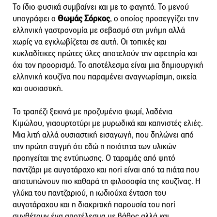
Το ίδιο φυσικά συμβαίνει και με το φαγητό. Το μενού
υπογράφει ο
Θωμάς Σόρκος
, ο οποίος προσεγγίζει την
ελληνική γαστρονομία με σεβασμό στη μνήμη αλλά
χωρίς να εγκλωβίζεται σε αυτή. Οι τοπικές και
κυκλαδίτικες πρώτες ύλες αποτελούν την αφετηρία και
όχι τον προορισμό. Το αποτέλεσμα είναι μια δημιουργική
ελληνική κουζίνα που παραμένει αναγνωρίσιμη, οικεία
και ουσιαστική.
Το τραπέζι ξεκινά με προζυμένιο ψωμί, λαδένια
Κιμώλου, γιαουρτοτύρι με μυρωδικά και καπνιστές ελιές.
Μια λιτή αλλά ουσιαστική εισαγωγή, που δηλώνει από
την πρώτη στιγμή ότι εδώ η ποιότητα των υλικών
προηγείται της εντύπωσης. Ο ταραμάς από ψητό
παντζάρι με αυγοτάραχο και nori είναι από τα πιάτα που
αποτυπώνουν πιο καθαρά τη φιλοσοφία της κουζίνας. Η
γλύκα του παντζαριού, η ιωδιούχα ένταση του
αυγοτάραχου και η διακριτική παρουσία του nori
συνθέτουν ένα αποτέλεσμα με βάθος αλλά και