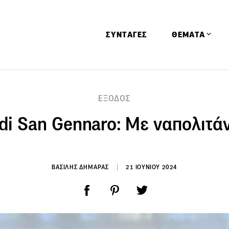
ΣΥΝΤΑΓΕΣ
ΘΕΜΑΤΑ
Απόψεις
ΕΞΟΔΟΣ
Αφιερώματα
 di San Gennaro: Με ναπολιτά
Ειδήσεις
Έρευνες
Οινοπνευματώ
ΒΑΣΙΛΗΣ ΔΗΜΑΡΑΣ
21 ΙΟΥΝΙΟΥ 2024
Παιδί
Υγεία & Διατρ