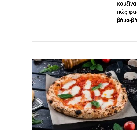
κουζίνα
πώς φτι
βήμα-β