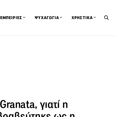
ΕΜΠΕΙΡΙΕΣ
ΨΥΧΑΓΩΓΙΑ
ΧΡΗΣΤΙΚΑ
Εκδηλώσεις
CineFood
Θερμιδομετρητής
Εστιατόρια
Lifestyle
Λεξικό Κουζίνας
ΣΥΝΤΑΓΕΣ
ΑΡΘΡΑ
Μαγαζιά
Viral Videos
Συμβουλές
Πρόσωπα
Βιβλία
Τα Φρέσκα Του Μήνα
δη
Προϊόντα
Διαγωνισμοί
Τεχνικές
Ταξίδια
Κουίζ
οφή
Granata, γιατί η
 βραβεύτηκε ως η