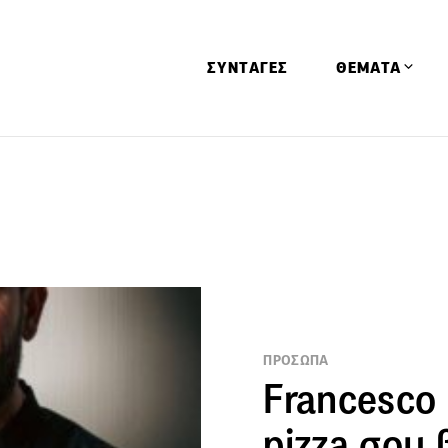
ΣΥΝΤΑΓΕΣ
ΘΕΜΑΤΑ
Απόψεις
Αφιερώματα
Ειδήσεις
Έρευνες
Οινοπνευματώ
Παιδί
ΠΡΟΣΩΠΑ
Υγεία & Διατρ
Francesco 
pizza σου