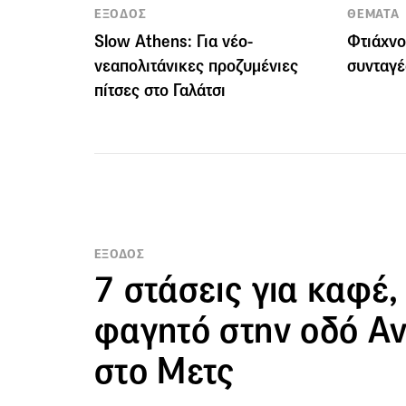
ΕΞΟΔΟΣ
ΘΕΜΑΤΑ
Slow Athens: Για νέο-
Φτιάχνο
νεαπολιτάνικες προζυμένιες
συνταγέ
πίτσες στο Γαλάτσι
ΕΞΟΔΟΣ
7 στάσεις για καφέ,
φαγητό στην οδό Α
στο Μετς