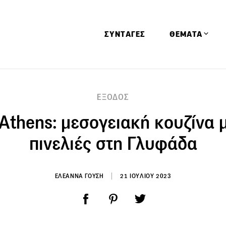
ΣΥΝΤΑΓΕΣ
ΘΕΜΑΤΑ
Απόψεις
ΕΞΟΔΟΣ
Αφιερώματα
 Athens: μεσογειακή κουζίνα μ
Ειδήσεις
Έρευνες
πινελιές στη Γλυφάδα
Οινοπνευματώ
Παιδί
ΕΛΕΑΝΝΑ ΓΟΥΣΗ
21 ΙΟΥΛΙΟΥ 2023
Υγεία & Διατρ