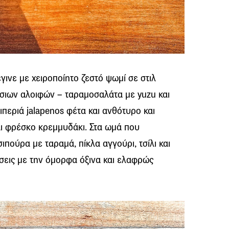
γινε με χειροποίητο ζεστό ψωμί σε στιλ
ίσιων αλοιφών – ταραμοσαλάτα με yuzu και
ιπεριά jalapenos φέτα και ανθότυρο και
και φρέσκο κρεμμυδάκι. Στα ωμά που
πούρα με ταραμά, πίκλα αγγούρι, τσίλι και
ώσεις με την όμορφα όξινα και ελαφρώς