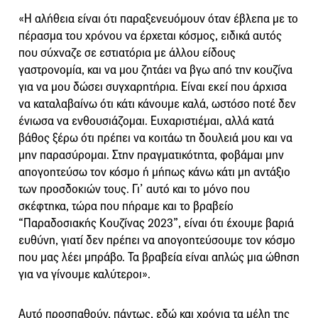
«Η αλήθεια είναι ότι παραξενευόμουν όταν έβλεπα με το
πέρασμα του χρόνου να έρχεται κόσμος, ειδικά αυτός
που σύχναζε σε εστιατόρια με άλλου είδους
γαστρονομία, και να μου ζητάει να βγω από την κουζίνα
για να μου δώσει συγχαρητήρια. Είναι εκεί που άρχισα
να καταλαβαίνω ότι κάτι κάνουμε καλά, ωστόσο ποτέ δεν
ένιωσα να ενθουσιάζομαι. Ευχαριστιέμαι, αλλά κατά
βάθος ξέρω ότι πρέπει να κοιτάω τη δουλειά μου και να
μην παρασύρομαι. Στην πραγματικότητα, φοβάμαι μην
απογοητεύσω τον κόσμο ή μήπως κάνω κάτι μη αντάξιο
των προσδοκιών τους. Γι’ αυτό και το μόνο που
σκέφτηκα, τώρα που πήραμε και το βραβείο
“Παραδοσιακής Κουζίνας 2023”, είναι ότι έχουμε βαριά
ευθύνη, γιατί δεν πρέπει να απογοητεύσουμε τον κόσμο
που μας λέει μπράβο. Τα βραβεία είναι απλώς μια ώθηση
για να γίνουμε καλύτεροι».
Αυτό προσπαθούν, πάντως, εδώ και χρόνια τα μέλη της