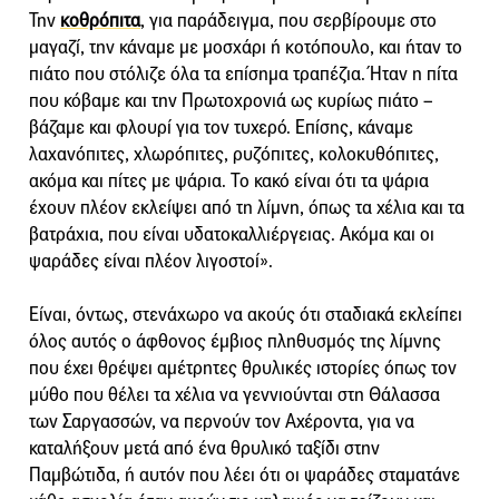
Την
κοθρόπιτα
, για παράδειγμα, που σερβίρουμε στο
μαγαζί, την κάναμε με μοσχάρι ή κοτόπουλο, και ήταν το
πιάτο που στόλιζε όλα τα επίσημα τραπέζια. Ήταν η πίτα
που κόβαμε και την Πρωτοχρονιά ως κυρίως πιάτο –
βάζαμε και φλουρί για τον τυχερό. Επίσης, κάναμε
λαχανόπιτες, χλωρόπιτες, ρυζόπιτες, κολοκυθόπιτες,
ακόμα και πίτες με ψάρια. Το κακό είναι ότι τα ψάρια
έχουν πλέον εκλείψει από τη λίμνη, όπως τα χέλια και τα
βατράχια, που είναι υδατοκαλλιέργειας. Ακόμα και οι
ψαράδες είναι πλέον λιγοστοί».
Είναι, όντως, στενάχωρο να ακούς ότι σταδιακά εκλείπει
όλος αυτός ο άφθονος έμβιος πληθυσμός της λίμνης
που έχει θρέψει αμέτρητες θρυλικές ιστορίες όπως τον
μύθο που θέλει τα χέλια να γεννιούνται στη Θάλασσα
των Σαργασσών, να περνούν τον Αχέροντα, για να
καταλήξουν μετά από ένα θρυλικό ταξίδι στην
Παμβώτιδα, ή αυτόν που λέει ότι οι ψαράδες σταματάνε