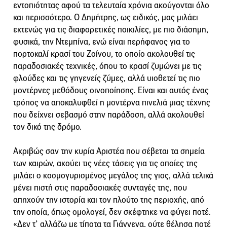
εντοπιότητας αφού τα τελευταία χρόνια ακούγονται όλο
και περισσότερο. Ο Δημήτρης, ως ειδικός, μας μιλάει
εκτενώς για τις διαφορετικές ποικιλίες, με πιο διάσημη,
φυσικά, την Ντεμπίνα, ενώ είναι περήφανος για το
πορτοκαλί κρασί του Ζοίνου, το οποίο ακολουθεί τις
παραδοσιακές τεχνικές, όπου το κρασί ζυμώνει με τις
φλούδες και τις γηγενείς ζύμες, αλλά υιοθετεί τις πιο
μοντέρνες μεθόδους οινοποίησης. Είναι και αυτός ένας
τρόπος να αποκαλυφθεί η μοντέρνα πινελιά μιας τέχνης
που δείχνει σεβασμό στην παράδοση, αλλά ακολουθεί
τον δικό της δρόμο.
Ακριβώς σαν την κυρία Αριστέα που σέβεται τα σημεία
των καιρών, ακούει τις νέες τάσεις για τις οποίες της
μιλάει ο κοσμογυρισμένος μεγάλος της γιος, αλλά τελικά
μένει πιστή στις παραδοσιακές συνταγές της, που
απηχούν την ιστορία και τον πλούτο της περιοχής, από
την οποία, όπως ομολογεί, δεν σκέφτηκε να φύγει ποτέ.
«Δεν τ’ αλλάζω με τίποτα τα Γιάννενα, ούτε θέλησα ποτέ