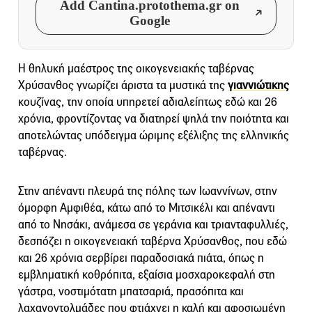
Add Cantina.protothema.gr on
Google
Η θηλυκή μαέστρος της οικογενειακής ταβέρνας
Χρύσανθος γνωρίζει άριστα τα μυστικά της
γιαννιώτικης
κουζίνας, την οποία υπηρετεί αδιαλείπτως εδώ και 26
χρόνια, φροντίζοντας να διατηρεί ψηλά την ποιότητα και
αποτελώντας υπόδειγμα ώριμης εξέλιξης της ελληνικής
ταβέρνας.
Στην απέναντι πλευρά της πόλης των Ιωαννίνων, στην
όμορφη Αμφιθέα, κάτω από το Μιτσικέλι και απέναντι
από το Νησάκι, ανάμεσα σε γεράνια και τριανταφυλλιές,
δεσπόζει η οικογενειακή ταβέρνα Χρύσανθος, που εδώ
και 26 χρόνια σερβίρει παραδοσιακά πιάτα, όπως η
εμβληματική κοθρόπιτα, εξαίσια μοσχαροκεφαλή στη
γάστρα, νοστιμότατη μπατσαριά, πρασόπιτα και
λαχανοντολμάδες που φτιάχνει η καλή και αφοσιωμένη