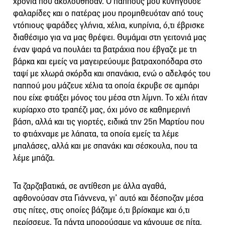
χρόνια που ακολούθησαν. Ο παππούς μου κυνηγούσε
φαλαρίδες και ο πατέρας μου προμηθευόταν από τους
ντόπιους ψαράδες γλήνια, χέλια, κυπρίνια, ό,τι έβρισκε
διαθέσιμο για να μας θρέψει. Θυμάμαι στη γειτονιά μας
έναν ψαρά να πουλάει τα βατράχια που έβγαζε με τη
βάρκα και εμείς να μαγειρεύουμε βατραχοπόδαρα στο
ταψί με χλωρά σκόρδα και σπανάκια, ενώ ο αδελφός του
παππού μου μάζευε χέλια τα οποία έκρυβε σε αμπάρι
που είχε φτιάξει μόνος του μέσα στη λίμνη. Το χέλι ήταν
κυρίαρχο στο τραπέζι μας, όχι μόνο σε καθημερινή
βάση, αλλά και τις γιορτές, ειδικά την 25η Μαρτίου που
το φτιάχναμε με λάπατα, τα οποία εμείς τα λέμε
μπαλάσες, αλλά και με σπανάκι και σέσκουλα, που τα
λέμε μπάζα.
Τα ζαρζαβατικά, σε αντίθεση με άλλα αγαθά,
αφθονούσαν στα Γιάννενα, γι’ αυτό και δέσποζαν μέσα
στις πίτες, στις οποίες βάζαμε ό,τι βρίσκαμε και ό,τι
περίσσευε. Τα πάντα μπορούσαμε να κάνουμε σε πίτα.