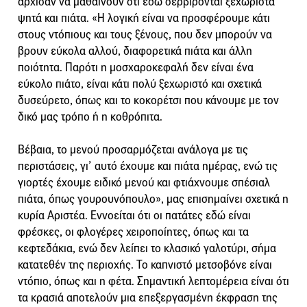
άρχισαν να μαθαίνουν ότι εδώ σερβίρονται ξεχωριστά
ψητά και πιάτα. «Η λογική είναι να προσφέρουμε κάτι
στους ντόπιους και τους ξένους, που δεν μπορούν να
βρουν εύκολα αλλού, διαφορετικά πιάτα και άλλη
ποιότητα. Παρότι η μοσχαροκεφαλή δεν είναι ένα
εύκολο πιάτο, είναι κάτι πολύ ξεχωριστό και σχετικά
δυσεύρετο, όπως και το κοκορέτσι που κάνουμε με τον
δικό μας τρόπο ή η κοθρόπιτα.
Βέβαια, το μενού προσαρμόζεται ανάλογα με τις
περιστάσεις, γι’ αυτό έχουμε και πιάτα ημέρας, ενώ τις
γιορτές έχουμε ειδικό μενού και φτιάχνουμε σπέσιαλ
πιάτα, όπως γουρουνόπουλο», μας επισημαίνει σχετικά η
κυρία Αριστέα. Εννοείται ότι οι πατάτες εδώ είναι
φρέσκες, οι φλογέρες χειροποίητες, όπως και τα
κεφτεδάκια, ενώ δεν λείπει το κλασικό γαλοτύρι, σήμα
κατατεθέν της περιοχής. Το καπνιστό μετσοβόνε είναι
ντόπιο, όπως και η φέτα. Σημαντική λεπτομέρεια είναι ότι
τα κρασιά αποτελούν μια επεξεργασμένη έκφραση της