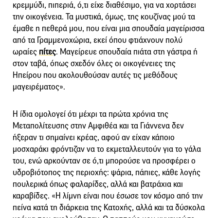
κρεμμύδι, πιπεριά, ό,τι είχε διαθέσιμο, για να χορτάσει
την οικογένεια. Τα μυστικά, όμως, της κουζίνας μού τα
έμαθε η πεθερά μου, που είναι μια σπουδαία μαγείρισσα
από τα Γραμμενοχώρια, εκεί όπου φτιάχνουν πολύ
ωραίες
πίτες
. Μαγείρευε σπουδαία πιάτα στη γάστρα ή
στον ταβά, όπως σχεδόν όλες οι οικογένειες της
Ηπείρου που ακολουθούσαν αυτές τις μεθόδους
μαγειρέματος».
Η ίδια ομολογεί ότι μέχρι τα πρώτα χρόνια της
Μεταπολίτευσης στην Αμφιθέα και τα Γιάννενα δεν
ήξεραν τι σημαίνει κρέας, αφού αν είχαν κάποιο
μοσχαράκι φρόντιζαν να το εκμεταλλευτούν για το γάλα
του, ενώ αρκούνταν σε ό,τι μπορούσε να προσφέρει ο
υδροβιότοπος της περιοχής: ψάρια, πάπιες, κάθε λογής
πουλερικά όπως φαλαρίδες, αλλά και βατράχια και
καραβίδες. «Η λίμνη είναι που έσωσε τον κόσμο από την
πείνα κατά τη διάρκεια της Κατοχής, αλλά και τα δύσκολα