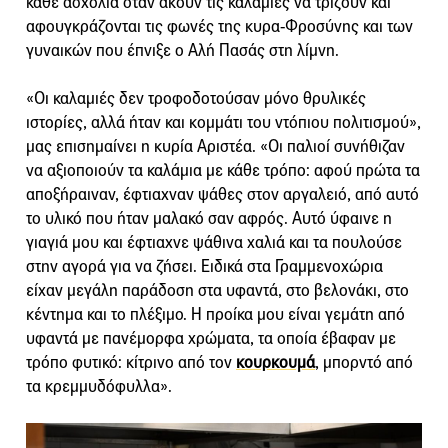
κάθε ασχολία όταν ακούν τις καλαμιές να τρίζουν και
αφουγκράζονται τις φωνές της κυρα-Φροσύνης και των
γυναικών που έπνιξε ο Αλή Πασάς στη λίμνη.
«Οι καλαμιές δεν τροφοδοτούσαν μόνο θρυλικές
ιστορίες, αλλά ήταν και κομμάτι του ντόπιου πολιτισμού»,
μας επισημαίνει η κυρία Αριστέα. «Οι παλιοί συνήθιζαν
να αξιοποιούν τα καλάμια με κάθε τρόπο: αφού πρώτα τα
αποξήραιναν, έφτιαχναν ψάθες στον αργαλειό, από αυτό
το υλικό που ήταν μαλακό σαν αφρός. Αυτό ύφαινε η
γιαγιά μου και έφτιαχνε ψάθινα χαλιά και τα πουλούσε
στην αγορά για να ζήσει. Ειδικά στα Γραμμενοχώρια
είχαν μεγάλη παράδοση στα υφαντά, στο βελονάκι, στο
κέντημα και το πλέξιμο. Η προίκα μου είναι γεμάτη από
υφαντά με πανέμορφα χρώματα, τα οποία έβαφαν με
τρόπο φυτικό: κίτρινο από τον
κουρκουμά
, μπορντό από
τα κρεμμυδόφυλλα».