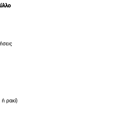
φύλλο
ρήσεις
 ή ρακί)