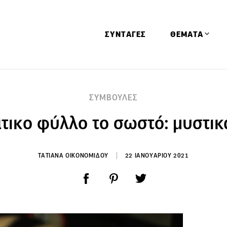
ΣΥΝΤΑΓΕΣ
ΘΕΜΑΤΑ
Απόψεις
ΣΥΜΒΟΥΛΕΣ
Αφιερώματα
τικο φύλλο το σωστό: μυστικά
Ειδήσεις
Έρευνες
Οινοπνευματώ
ΤΑΤΙΑΝΑ ΟΙΚΟΝΟΜΙΔΟΥ
22 ΙΑΝΟΥΑΡΙΟΥ 2021
Παιδί
Υγεία & Διατρ