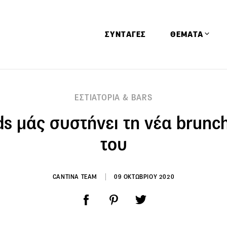
ΣΥΝΤΑΓΕΣ
ΘΕΜΑΤΑ
Απόψεις
ΕΣΤΙΑΤΟΡΙΑ & BARS
Αφιερώματα
ds μάς συστήνει τη νέα brunc
Ειδήσεις
Έρευνες
του
Οινοπνευματώ
Παιδί
CANTINA TEAM
09 ΟΚΤΩΒΡΙΟΥ 2020
Υγεία & Διατρ