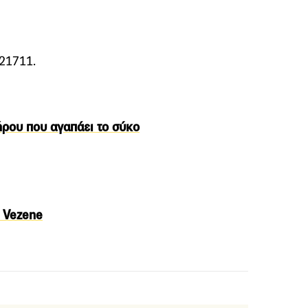
821711.
λήρου που αγαπάει το σύκο
ο Vezene