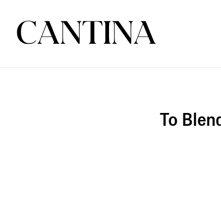
Το Blen