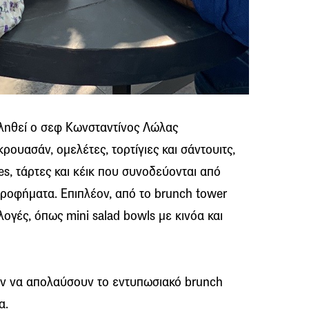
εληθεί ο σεφ Κωνσταντίνος Λώλας
ρουασάν, ομελέτες, τορτίγιες και σάντουιτς,
s, τάρτες και κέικ που συνοδεύονται από
 ροφήματα. Επιπλέον, από το brunch tower
ιλογές, όπως mini salad bowls με κινόα και
ύν να απολαύσουν το εντυπωσιακό brunch
α.