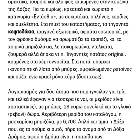
ορεκτικά, τουρσιά και αλοιφές καμωμένες στην κουζίνα
της Δόξας Για τα κυρίως, κρεατικά και χωριστά η
κατηγορία «Εντόσθια», με συκωτάκια, σπλήνες, καρδιές
και αμελέτητα. Στα must του καταστήματος, τα τηγανητά
κεφτεδάκια
, τραγανά εξωτερικά, αφράτα εσωτερικά, με
τον φρέσκο δυόσμο να αρωματίζει το τραπέζι, και τα
χοιρινά μπριζολάκια, λεπτοκαμωμένα, ντελικάτα,
ζουμερά αλλά άπαχα ντιπ. Τηγανητές πατάτες original,
κομμένες στο χέρι εννοείται. Στα ποτά, υπάρχει
ικανοποιητική λίστα από μπύρες, εμφιαλωμένες ρετσίνες
και ούζο, ενώ κρασί μόνο χύμα (δυστυχώς).
Λογαριασμός για δύο άτομα που παρήγγειλαν για τρία
και τελικά έφαγαν για τέσσερα (ε ναι, οι μερίδες είναι
χορταστικές), με μπύρες, 28 ευρώ συνολικά και το γλυκό
(ρεβανί) δώρο. Ακριβότερη μερίδα του καταλόγου, η
μοσχαρίσια μπριζόλα, με 6,70€. Απλή και τίμια η Δόξα
που, ας το πούμε κι αυτό, πήρε το όνομα από τη Δόξα
Δράμας, αφού η Δράμα είναι η πατρίδα των