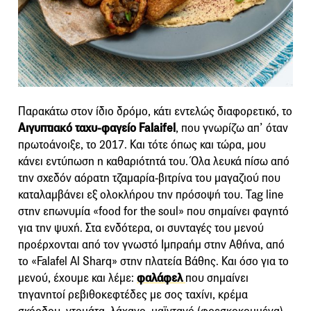
Παρακάτω στον ίδιο δρόμο, κάτι εντελώς διαφορετικό, το
Αιγυπτιακό ταχυ-φαγείο Falaifel
, που γνωρίζω απ’ όταν
πρωτοάνοιξε, το 2017. Και τότε όπως και τώρα, μου
κάνει εντύπωση η καθαριότητά του. Όλα λευκά πίσω από
την σχεδόν αόρατη τζαμαρία-βιτρίνα του μαγαζιού που
καταλαμβάνει εξ ολοκλήρου την πρόσοψή του. Tag line
στην επωνυμία «food for the soul» που σημαίνει φαγητό
για την ψυχή. Στα ενδότερα, οι συνταγές του μενού
προέρχονται από τον γνωστό Ιμπραήμ στην Αθήνα, από
το «Falafel Al Sharq» στην πλατεία Βάθης. Και όσο για το
μενού, έχουμε και λέμε:
φαλάφελ
που σημαίνει
τηγανητοί ρεβιθοκεφτέδες με σος ταχίνι, κρέμα