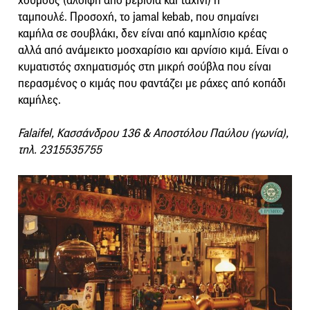
χούμους (αλοιφή από ρεβίθια και ταχίνι) ή
ταμπουλέ. Προσοχή, το jamal kebab, που σημαίνει
καμήλα σε σουβλάκι, δεν είναι από καμηλίσιο κρέας
αλλά από ανάμεικτο μοσχαρίσιο και αρνίσιο κιμά. Είναι ο
κυματιστός σχηματισμός στη μικρή σούβλα που είναι
περασμένος ο κιμάς που φαντάζει με ράχες από κοπάδι
καμήλες.
Falaifel, Κασσάνδρου 136 & Αποστόλου Παύλου (γωνία),
τηλ. 2315535755