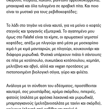
σκόρδου, ντομάτα, λάχανο, μαϊντανό (φρεσκοκομμένα),
μπαχαρικά και όλα τυλιγμένα σε αραβική πίτα. Και ποιο
είναι το μυστικό για τους ρεβιθοκεφτέδες;
Το λάδι στο τηγάνι να είναι καυτό, για να μείνει ο κεφτές
στεγνός και τραγανός εξωτερικά. Το αγαπημένο μου
όμως στο Falafel είναι τα κίμπε, οι αρωματικοί γεμιστοί
κεφτέδες, απέξω με πλιγούρι από μέσα με μοσχαρίσιο
κιμά ή με κιμά μανιταριών, με πλιγούρι, κουκουνάρι και
διάφορα μυρωδικά. Φυσικά υπάρχουν πιάτα ή σάντουιτς
σε πίτα με κοτόπουλο, συκωτάκια κοτόπουλου, κεμπάπ,
μελιτζάνα και αβγό, αλλά και vegan προτάσεις με
πιστοποιημένη βιολογική σόγια, γύρο και φιλέτο.
Ανάλογα με τη σύνθεση του εδέσματος, προστίθενται
καυτερό, σος μουστάρδας, κρέμα σκόρδου, πιπεριές,
φατούς (σαλάτα με φρέσκα λαχανικά και μυρωδικά),
μπαμπαγκανούς (μελιτζανοσαλάτα με ταχίνι και σκόρδο),