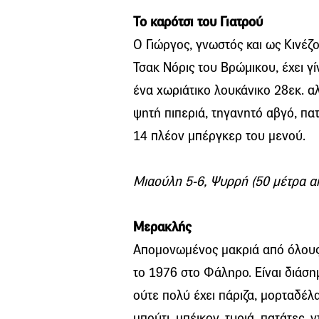
Το καρότσι του Γιατρού
Ο Γιώργος, γνωστός και ως Κινέζο
Τσακ Νόρις του Βρώμικου, έχει γ
ένα χωριάτικο λουκάνικο 28εκ. α
ψητή πιπεριά, τηγανητό αβγό, πα
14 πλέον μπέργκερ του μενού.
Μιαούλη 5-6, Ψυρρή (50 μέτρα α
Μερακλής
Απομονωμένος μακριά από όλους 
το 1976 στο Φάληρο. Είναι διάση
ούτε πολύ έχει πάριζα, μορταδέλ
μπούτι, μπέικον, τυριά, πατάτες, 