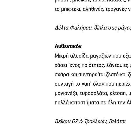
το μπιφτέκι, αληθινές, τραγανές 
Δέλτα Φαλήρου, δίπλα στις ράγε
Αυθεντικόν
Μικρή αλυσίδα μαγαζιών που εξα
χάσει ίχνος ποιότητας. Σάντουιτ
σχάρα και συντηρείται ζεστό κα
συνταγή το «απ’ όλα» που περιέχε
μαγιονέζα, τυροσαλάτα, κέτσαπ, 
πολλά καταστήματα σε όλη την Α
Βεΐκου 67 & Τραλλεών, Γαλάτσι