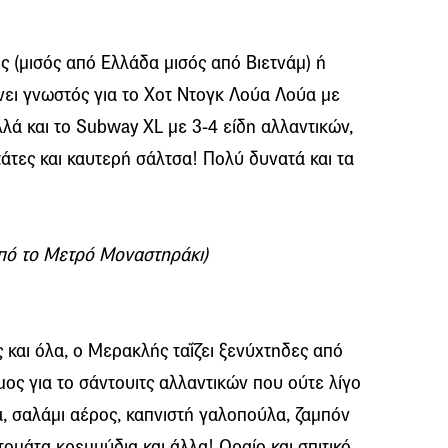
ς (μισός από Ελλάδα μισός από Βιετνάμ) ή
ίνει γνωστός για το Χοτ Ντογκ Λούα Λούα με
λλά και το Subway XL με 3-4 είδη αλλαντικών,
τάτες και καυτερή σάλτσα! Πολύ δυνατά και τα
πό το Μετρό Μοναστηράκι)
και όλα, ο Μερακλής ταΐζει ξενύχτηδες από
μος για το σάντουιτς αλλαντικών που ούτε λίγο
α, σαλάμι αέρος, καπνιστή γαλοπούλα, ζαμπόν
ντομάτα κρεμμύδια και άλλα! Ωραίο και σπιτικό