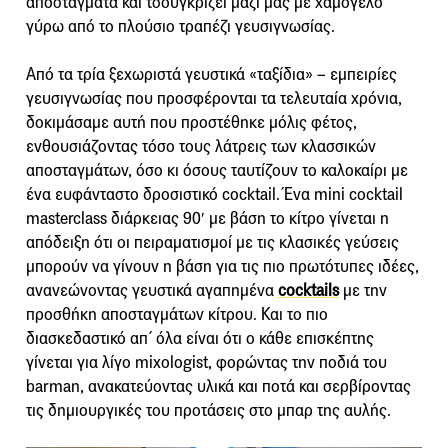
αποστάγματα και τσουγκρίζει μαζί μας με χαμόγελο
γύρω από το πλούσιο τραπέζι γευσιγνωσίας.
Από τα τρία ξεχωριστά γευστικά «ταξίδια» – εμπειρίες
γευσιγνωσίας που προσφέρονται τα τελευταία χρόνια,
δοκιμάσαμε αυτή που προστέθηκε μόλις φέτος,
ενθουσιάζοντας τόσο τους λάτρεις των κλασσικών
αποσταγμάτων, όσο κι όσους ταυτίζουν το καλοκαίρι με
ένα ευφάνταστο δροσιστικό cocktail. Ένα mini cocktail
masterclass διάρκειας 90′ με βάση το κίτρο γίνεται η
απόδειξη ότι οι πειραματισμοί με τις κλασικές γεύσεις
μπορούν να γίνουν η βάση για τις πιο πρωτότυπες ιδέες,
ανανεώνοντας γευστικά αγαπημένα
cocktails
με την
προσθήκη αποσταγμάτων κίτρου. Και το πιο
διασκεδαστικό απ΄ όλα είναι ότι ο κάθε επισκέπτης
γίνεται για λίγο mixologist, φορώντας την ποδιά του
barman, ανακατεύοντας υλικά και ποτά και σερβίροντας
τις δημιουργικές του προτάσεις στο μπαρ της αυλής.