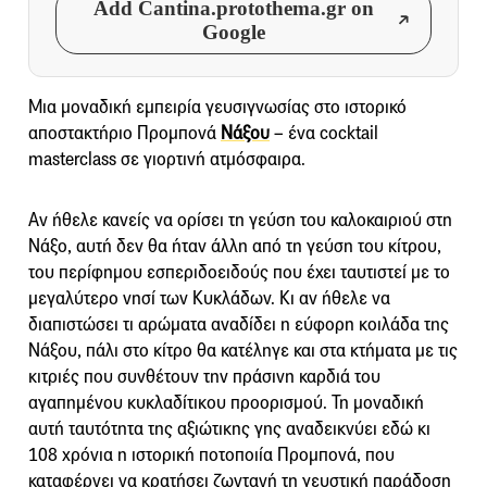
Add Cantina.protothema.gr on
Google
Μια μοναδική εμπειρία γευσιγνωσίας στο ιστορικό
αποστακτήριο Προμπονά
Νάξου
– ένα cocktail
masterclass σε γιορτινή ατμόσφαιρα.
Αν ήθελε κανείς να ορίσει τη γεύση του καλοκαιριού στη
Νάξο, αυτή δεν θα ήταν άλλη από τη γεύση του κίτρου,
του περίφημου εσπεριδοειδούς που έχει ταυτιστεί με το
μεγαλύτερο νησί των Κυκλάδων. Κι αν ήθελε να
διαπιστώσει τι αρώματα αναδίδει η εύφορη κοιλάδα της
Νάξου, πάλι στο κίτρο θα κατέληγε και στα κτήματα με τις
κιτριές που συνθέτουν την πράσινη καρδιά του
αγαπημένου κυκλαδίτικου προορισμού. Τη μοναδική
αυτή ταυτότητα της αξιώτικης γης αναδεικνύει εδώ κι
108 χρόνια η ιστορική ποτοποιία Προμπονά, που
καταφέρνει να κρατήσει ζωντανή τη γευστική παράδοση