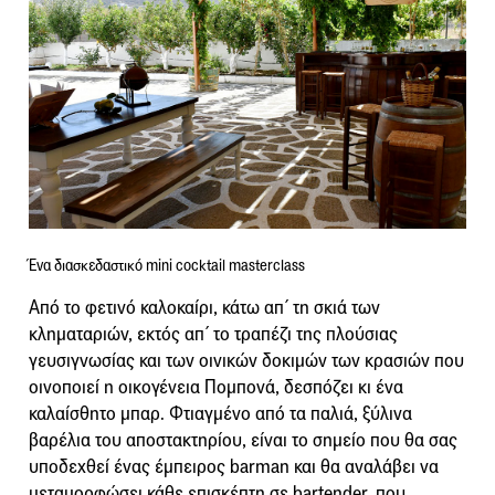
Ένα διασκεδαστικό mini cocktail masterclass
Από το φετινό καλοκαίρι, κάτω απ΄ τη σκιά των
κληματαριών, εκτός απ΄ το τραπέζι της πλούσιας
γευσιγνωσίας και των οινικών δοκιμών των κρασιών που
οινοποιεί η οικογένεια Πομπονά, δεσπόζει κι ένα
καλαίσθητο μπαρ. Φτιαγμένο από τα παλιά, ξύλινα
βαρέλια του αποστακτηρίου, είναι το σημείο που θα σας
υποδεχθεί ένας έμπειρος barman και θα αναλάβει να
μεταμορφώσει κάθε επισκέπτη σε bartender, που