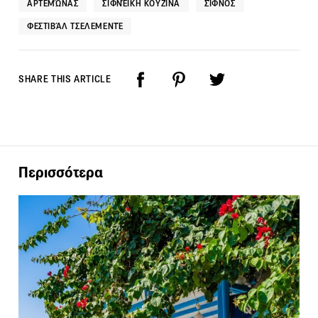
ΑΡΤΕΜΏΝΑΣ
ΣΙΦΝΈΙΚΗ ΚΟΥΖΊΝΑ
ΣΊΦΝΟΣ
ΦΕΣΤΙΒΆΛ ΤΣΕΛΕΜΕΝΤΈ
SHARE THIS ARTICLE
Περισσότερα