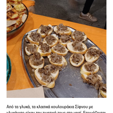
Από τα γλυκά, τα κλασικά κουλουράκια Σίφνου με
γλυκάνισο είχαν την τιμητική τους στο νησί. Ετοιμάζονται