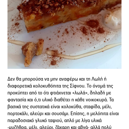
Δεν θα μπορούσα να μην αναφέρω και τη Λωλή ή
διαφορετικά κολοκυθόπιτα της Σίφνου. Το όνομά της
προκύπτει από το ότι φτιάχνεται «λωλά», δηλαδή με
φαντασία και ό,τι υλικό διαθέτει η κάθε νοικοκυρά. Τα
βασικά της συστατικά είναι κολοκύθα, σταφίδα, μέλι,
πορτοκάλι, αλεύρι και σουσάμι. Επίσης, η μελόπιτα είναι
παραδοσιακό γλυκό ταψιού, απλό με λίγα υλικά
-μυζήθρα, μέλι, αλεύρι, ζάχαρη και αβγά- αλλά πολύ