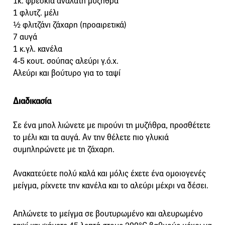
1κ. φρέσκια ανάλατη μυζήθρα
1 φλυτζ. μέλι
½ φλιτζάνι ζάχαρη (προαιρετικά)
7 αυγά
1 κ.γλ. κανέλα
4-5 κουτ. σούπας αλεύρι γ.ό.χ.
Αλεύρι και βούτυρο για το ταψί
Διαδικασία
Σε ένα μπολ λιώνετε με πιρούνι τη μυζήθρα, προσθέτετε
το μέλι και τα αυγά. Αν την θέλετε πιο γλυκιά
συμπληρώνετε με τη ζάχαρη.
Ανακατεύετε πολύ καλά και μόλις έχετε ένα ομοιογενές
μείγμα, ρίχνετε την κανέλα και το αλεύρι μέχρι να δέσει.
Απλώνετε το μείγμα σε βουτυρωμένο και αλευρωμένο