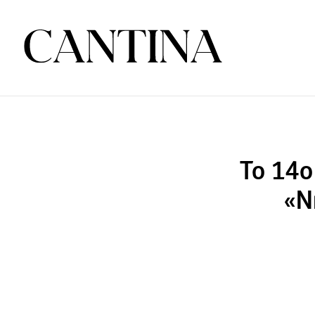
Το 14ο
«Ν