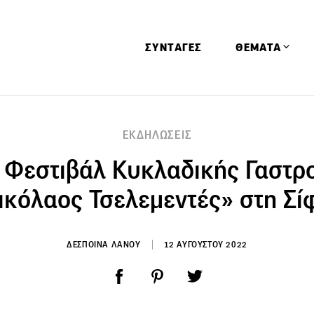
ΣΥΝΤΑΓΕΣ
ΘΕΜΑΤΑ
Απόψεις
ΕΚΔΗΛΩΣΕΙΣ
Αφιερώματα
 Φεστιβάλ Κυκλαδικής Γαστρ
Ειδήσεις
Έρευνες
ικόλαος Τσελεμεντές» στη Σί
Οινοπνευματώ
Παιδί
ΔΕΣΠΟΙΝΑ ΛΑΝΟΥ
12 ΑΥΓΟΥΣΤΟΥ 2022
Υγεία & Διατρ