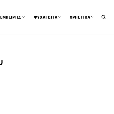
ΕΜΠΕΙΡΙΕΣ
ΨΥΧΑΓΩΓΙΑ
ΧΡΗΣΤΙΚΑ
Εκδηλώσεις
CineFood
Θερμιδομετρητής
Εστιατόρια
Lifestyle
Λεξικό Κουζίνας
ΣΥΝΤΑΓΕΣ
ΑΡΘΡΑ
υ
Μαγαζιά
Viral Videos
Συμβουλές
Πρόσωπα
Βιβλία
Τα Φρέσκα Του Μήνα
δη
Προϊόντα
Διαγωνισμοί
Τεχνικές
Ταξίδια
Κουίζ
οφή