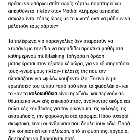
πρέπει να υπάρχει σπίτι χωρίς χάρτη» παρατηρεί και
απευθύνεται πλέον στον Μαθιό: «Σήμερα τα παιδιά
ασχολούνται τόσες ώρες με τα κινητά αντί να μάθουν να
μελετούν τους χάρτες».
Τα τηλέφωνα για παραγγελίες δεν σταματούν να
χτυπάνε με την ίδια να παραδίδει πρακτικά μαθήματα
καθημερινού multitasking. Γρήγορα η δράση
μεταφέρεται στον εξωτερικό χώρο, για να εξυπηρετήσει
τους -γνώριμους πλέον- πελάτες της που την
πλησιάζουν για «ψιλή» κουβεντούλα. Ξεκινούν με
ερωτήσεις του τύπου «από πού είναι τα φασολάκια» και
το «αν τα
κολοκυθάκια
είναι πρωϊνά», και περνούν σε
θέματα κοινωνικής επικαιρότητας, ανοίγοντας ακόμα και
πολιτικές κουβέντες για την οικονομία, τις εκλογές, τις
ανατιμήσεις, την φορολογία στα τρόφιμα. Πόσο τυχεροί,
σκέφτηκα, είναι οι άνθρωποι που δουλεύουν εδώ. Παρά
την κοπιαστική και πολύωρη, από τη φύση της, εργασία,
δεν πρέπει να βαριούνται ποτέ.