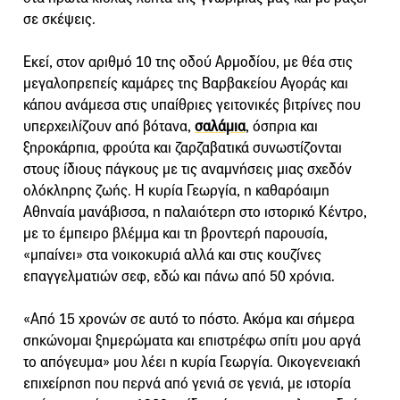
σε σκέψεις.
Εκεί, στον αριθμό 10 της οδού Αρμοδίου, με θέα στις
μεγαλοπρεπείς καμάρες της Βαρβακείου Αγοράς και
κάπου ανάμεσα στις υπαίθριες γειτονικές βιτρίνες που
υπερχειλίζουν από βότανα,
σαλάμια
, όσπρια και
ξηροκάρπια, φρούτα και ζαρζαβατικά συνωστίζονται
στους ίδιους πάγκους με τις αναμνήσεις μιας σχεδόν
ολόκληρης ζωής. Η κυρία Γεωργία, η καθαρόαιμη
Αθηναία μανάβισσα, η παλαιότερη στο ιστορικό Κέντρο,
με το έμπειρο βλέμμα και τη βροντερή παρουσία,
«μπαίνει» στα νοικοκυριά αλλά και στις κουζίνες
επαγγελματιών σεφ, εδώ και πάνω από 50 χρόνια.
«Από 15 χρονών σε αυτό το πόστο. Ακόμα και σήμερα
σηκώνομαι ξημερώματα και επιστρέφω σπίτι μου αργά
το απόγευμα» μου λέει η κυρία Γεωργία. Οικογενειακή
επιχείρηση που περνά από γενιά σε γενιά, με ιστορία