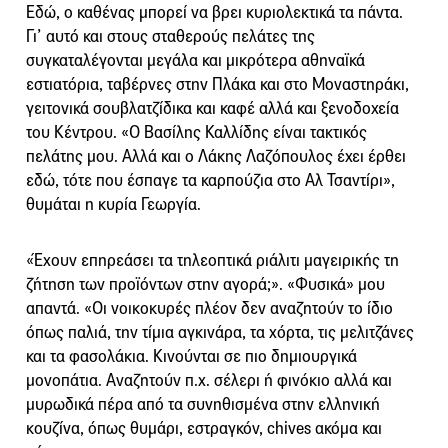
Εδώ, ο καθένας μπορεί να βρει κυριολεκτικά τα πάντα.
Γι’ αυτό και στους σταθερούς πελάτες της
συγκαταλέγονται μεγάλα και μικρότερα αθηναϊκά
εστιατόρια, ταβέρνες στην Πλάκα και στο Μοναστηράκι,
γειτονικά σουβλατζίδικα και καφέ αλλά και ξενοδοχεία
του Κέντρου. «Ο Βασίλης Καλλίδης είναι τακτικός
πελάτης μου. Αλλά και ο Λάκης Λαζόπουλος έχει έρθει
εδώ, τότε που έσπαγε τα καρπούζια στο Αλ Τσαντίρι»,
θυμάται η κυρία Γεωργία.
«Έχουν επηρεάσει τα τηλεοπτικά ριάλιτι μαγειρικής τη
ζήτηση των προϊόντων στην αγορά;». «Φυσικά» μου
απαντά. «Οι νοικοκυρές πλέον δεν αναζητούν το ίδιο
όπως παλιά, την τίμια αγκινάρα, τα χόρτα, τις μελιτζάνες
και τα φασολάκια. Κινούνται σε πιο δημιουργικά
μονοπάτια. Αναζητούν π.χ. σέλερι ή φινόκιο αλλά και
μυρωδικά πέρα από τα συνηθισμένα στην ελληνική
κουζίνα, όπως θυμάρι, εστραγκόν, chives ακόμα και