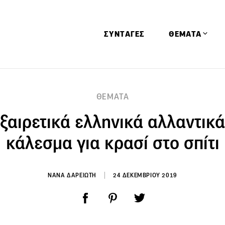
ΣΥΝΤΑΓΕΣ
ΘΕΜΑΤΑ
Απόψεις
ΘΕΜΑΤΑ
Αφιερώματα
εξαιρετικά ελληνικά αλλαντικά
Ειδήσεις
Έρευνες
κάλεσμα για κρασί στο σπίτι
Οινοπνευματώ
Παιδί
ΝΑΝΑ ΔΑΡΕΙΩΤΗ
24 ΔΕΚΕΜΒΡΙΟΥ 2019
Υγεία & Διατρ