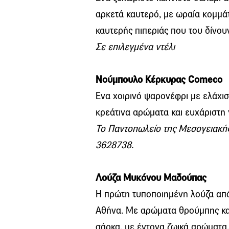
αρκετά καυτερό, με ωραία κομμάτ
καυτερής πιπεριάς που του δίνου
Σε επιλεγμένα ντέλι
Νούμπουλο Κέρκυρας Comeco
Ενα χοιρινό ψαρονέφρι με ελάχισ
κρεάτινα αρώματα και ευχάριστη 
Το Παντοπωλείο της Μεσογειακής
3628738.
Λούζα Μυκόνου Μαδούπας
Η πρώτη τυποποιημένη λούζα από
Αθήνα. Με αρώματα θρούμπης και
σάρκα, με έντονα ζωικά αρώματα,