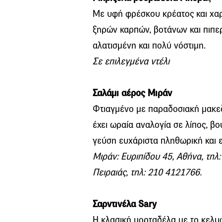
Με υφή φρέσκου κρέατος και χα
ξηρών καρπών, βοτάνων και πιπερι
αλατισμένη και πολύ νόστιμη.
Σε επιλεγμένα ντέλι
Σαλάμι αέρος Μιράν
Φτιαγμένο με παραδοσιακή μακεδ
έχει ωραία αναλογία σε λίπος, β
γεύση ευχάριστα πληθωρική και ε
Μιράν: Ευριπίδου 45, Αθήνα, τηλ
Πειραιάς, τηλ: 210 4121766.
Σαρντινέλα Sary
Η κλασική μορταδέλα με το κελυφ