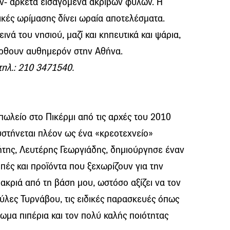
ύν- αρκετά εισαγόμενα ακριβών φυλών. Η
ικές ωρίμασης δίνει ωραία αποτελέσματα.
εινά του νησιού, μαζί και κηπευτικά και ψάρια,
έρθουν αυθημερόν στην Αθήνα.
τηλ.: 210 3471540.
ωλείο στο Πικέρμι από τις αρχές του 2010
υστήνεται πλέον ως ένα «κρεοτεχνείο»
της, Λευτέρης Γεωργιάδης, δημιούργησε έναν
ές και προϊόντα που ξεχωρίζουν για την
 μακριά από τη βάση μου, ωστόσο αξίζει να τον
ύλες Τυρνάβου, τις ειδικές παρασκευές όπως
ρωμα πιπέρια και τον πολύ καλής ποιότητας