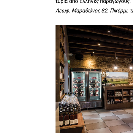
τυριά από Ελληνες παραγωγούς.
Λεωφ. Μαραθώνος 82, Πικέρμι, τ