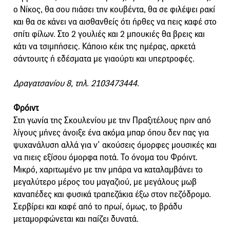
ο Νίκος, θα σου πιάσει την κουβέντα, θα σε φιλέψει ρακί
και θα σε κάνει να αισθανθείς ότι ήρθες να πεις καφέ στο
σπίτι φίλων. Στο 2 γουλιές και 2 μπουκιές θα βρεις και
κάτι να τσιμπήσεις. Κάποιο κέικ της ημέρας, αρκετά
σάντουιτς ή εδέσματα με γιαούρτι και υπερτροφές.
Δραγατσανίου 8, τηλ. 2103473444.
Φρόιντ
Στη γωνία της Σκουλενίου με την Πραξιτέλους πριν από
λίγους μήνες άνοιξε ένα ακόμα μπαρ όπου δεν πας για
ψυχανάλυση αλλά για ν’ ακούσεις όμορφες μουσικές και
να πιεις εξίσου όμορφα ποτά. Το όνομα του Φρόιντ.
Μικρό, χαριτωμένο με την μπάρα να καταλαμβάνει το
μεγαλύτερο μέρος του μαγαζιού, με μεγάλους μωβ
καναπέδες και φυσικά τραπεζάκια έξω στον πεζόδρομο.
Σερβίρει και καφέ από το πρωί, όμως, το βράδυ
μεταμορφώνεται και παίζει δυνατά.