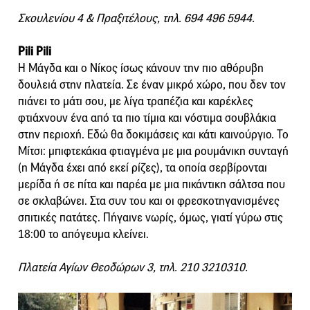
Σκουλενίου 4 & Πραξιτέλους, τηλ. 694 496 5944.
Pili Pili
Η Μάγδα και ο Νίκος ίσως κάνουν την πιο αθόρυβη
δουλειά στην πλατεία. Σε έναν μικρό χώρο, που δεν τον
πιάνει το μάτι σου, με λίγα τραπέζια και καρέκλες
φτιάχνουν ένα από τα πιο τίμια και νόστιμα σουβλάκια
στην περιοχή. Εδώ θα δοκιμάσεις και κάτι καινούργιο. Το
Μίτσι: μπιφτεκάκια φτιαγμένα με μια ρουμάνικη συνταγή
(η Μάγδα έχει από εκεί ρίζες), τα οποία σερβίρονται
μερίδα ή σε πίτα και παρέα με μια πικάντικη σάλτσα που
σε σκλαβώνει. Στα συν του και οι φρεσκοτηγανισμένες
σπιτικές πατάτες. Πήγαινε νωρίς, όμως, γιατί γύρω στις
18:00 το απόγευμα κλείνει.
Πλατεία Αγίων Θεοδώρων 3, τηλ. 210 3210310.