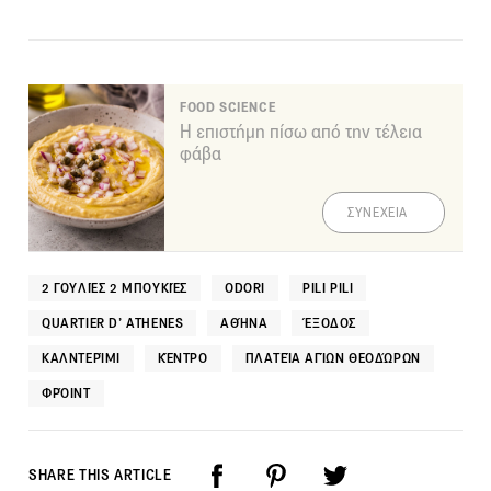
FOOD SCIENCE
Η επιστήμη πίσω από την τέλεια
φάβα
ΣΥΝΕΧΕΙΑ
2 ΓΟΥΛΙΈΣ 2 ΜΠΟΥΚΙΈΣ
ODORI
PILI PILI
QUARTIER D’ ATHENES
ΑΘΉΝΑ
ΈΞΟΔΟΣ
ΚΑΛΝΤΕΡΊΜΙ
ΚΈΝΤΡΟ
ΠΛΑΤΕΊΑ ΑΓΊΩΝ ΘΕΟΔΏΡΩΝ
ΦΡΌΙΝΤ
SHARE THIS ARTICLE