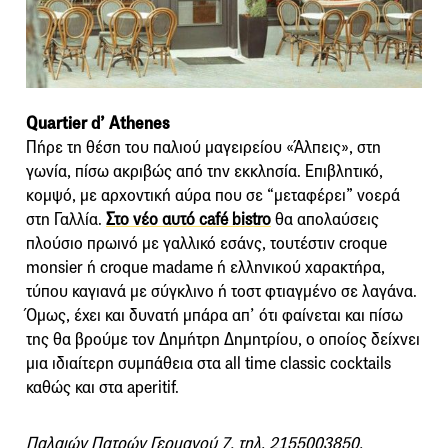
Quartier d’ Athenes
Πήρε τη θέση του παλιού μαγειρείου «Άλπεις», στη
γωνία, πίσω ακριβώς από την εκκλησία. Επιβλητικό,
κομψό, με αρχοντική αύρα που σε “μεταφέρει” νοερά
στη Γαλλία.
Στο νέο αυτό café bistro
θα απολαύσεις
πλούσιο πρωινό με γαλλικό εσάνς, τουτέστιν croque
monsier ή croque madame ή ελληνικού χαρακτήρα,
τύπου καγιανά με σύγκλινο ή τοστ φτιαγμένο σε λαγάνα.
Όμως, έχει και δυνατή μπάρα απ’ ότι φαίνεται και πίσω
της θα βρούμε τον Δημήτρη Δημητρίου, ο οποίος δείχνει
μια ιδιαίτερη συμπάθεια στα all time classic cocktails
καθώς και στα aperitif.
Παλαιών Πατρών Γερμανού 7, τηλ. 2155003850.