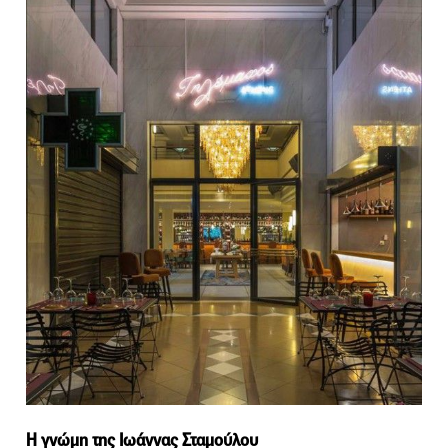
Η γνώμη της Ιωάννας Σταμούλου