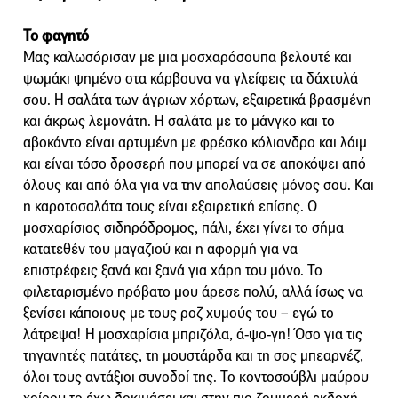
Το φαγητό
Μας καλωσόρισαν με μια μοσχαρόσουπα βελουτέ και
ψωμάκι ψημένο στα κάρβουνα να γλείφεις τα δάχτυλά
σου. Η σαλάτα των άγριων χόρτων, εξαιρετικά βρασμένη
και άκρως λεμονάτη. Η σαλάτα με το μάνγκο και το
αβοκάντο είναι αρτυμένη με φρέσκο κόλιανδρο και λάιμ
και είναι τόσο δροσερή που μπορεί να σε αποκόψει από
όλους και από όλα για να την απολαύσεις μόνος σου. Και
η καροτοσαλάτα τους είναι εξαιρετική επίσης. Ο
μοσχαρίσιος σιδηρόδρομος, πάλι, έχει γίνει το σήμα
κατατεθέν του μαγαζιού και η αφορμή για να
επιστρέφεις ξανά και ξανά για χάρη του μόνο. Το
φιλεταρισμένο πρόβατο μου άρεσε πολύ, αλλά ίσως να
ξενίσει κάποιους με τους ροζ χυμούς του – εγώ το
λάτρεψα! Η μοσχαρίσια μπριζόλα, ά-ψο-γη! Όσο για τις
τηγανητές πατάτες, τη μουστάρδα και τη σος μπεαρνέζ,
όλοι τους αντάξιοι συνοδοί της. Το κοντοσούβλι μαύρου