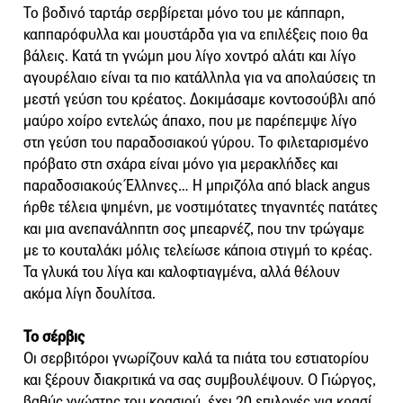
Το βοδινό ταρτάρ σερβίρεται μόνο του με κάππαρη,
καππαρόφυλλα και μουστάρδα για να επιλέξεις ποιο θα
βάλεις. Κατά τη γνώμη μου λίγο χοντρό αλάτι και λίγο
αγουρέλαιο είναι τα πιο κατάλληλα για να απολαύσεις τη
μεστή γεύση του κρέατος. Δοκιμάσαμε κοντοσούβλι από
μαύρο χοίρο εντελώς άπαχο, που με παρέπεμψε λίγο
στη γεύση του παραδοσιακού γύρου. Το φιλεταρισμένο
πρόβατο στη σχάρα είναι μόνο για μερακλήδες και
παραδοσιακούς Έλληνες… Η μπριζόλα από black angus
ήρθε τέλεια ψημένη, με νοστιμότατες τηγανητές πατάτες
και μια ανεπανάληπτη σος μπεαρνέζ, που την τρώγαμε
με το κουταλάκι μόλις τελείωσε κάποια στιγμή το κρέας.
Τα γλυκά του λίγα και καλοφτιαγμένα, αλλά θέλουν
ακόμα λίγη δουλίτσα.
Το σέρβις
Οι σερβιτόροι γνωρίζουν καλά τα πιάτα του εστιατορίου
και ξέρουν διακριτικά να σας συμβουλέψουν. Ο Γιώργος,
βαθύς γνώστης του κρασιού, έχει 20 επιλογές για κρασί