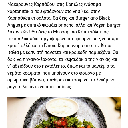
Μακαρούνες Καρπάθου, στις Κοπέλες (νόστιμα
χορτοπιτάκια που φτιάχνουν στο νησί) και στην
Καρπαθιώτικη σαλάτα, θα δεις και Βurger από Black
Angus με σπιτικό ψωμάκι brioche, αλλά και Vegan Burger
λαχανικών! Θα δεις το Μοσχαρίσιο Κότσι γάλακτος
-σκέτη λιχουδιά- αργοψημένο στο φούρνο με ξινόμαυρο
κρασί, αλλά και τη Γνήσια Καρμπονάρα από την Κάτω
Ιταλία με καπνιστή πανσέτα και κρεμώδη παρμεζάνα. Θα
δεις να πηγαινο-έρχονται τα κεφτεδάκια της γιαγιάς και
ν’ αδειάζουν στο πεντάλεπτο, όπως και τα μαντέμια τα
γεμάτα χρώματα, που μπαίνουν στο φούρνο με
αρωματικά βότανα, κριθαράκι και χοιρινό, το λεγόμενο
ραγού. Και άντε να αποφασίσεις…