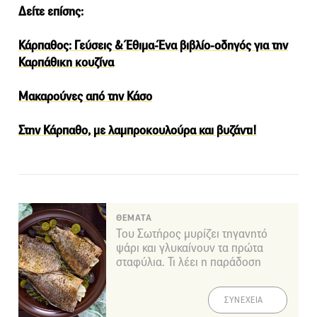
Δείτε επίσης:
Κάρπαθος: Γεύσεις & Έθιμα-Ένα βιβλίο-οδηγός για την
Καρπάθικη κουζίνα
Μακαρούνες από την Κάσο
Στην Κάρπαθο, με λαμπροκουλούρα και βυζάντι!
ΘΕΜΑΤΑ
Του Σωτήρος μυρίζει τηγανητό
ψάρι και γλυκαίνουν τα πρώτα
σταφύλια. Τι λέει η παράδοση
ΣΥΝΕΧΕΙΑ