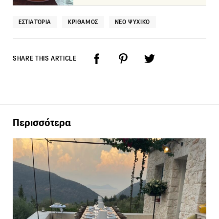
ΕΣΤΙΑΤΌΡΙΑ
ΚΡΊΘΑΜΟΣ
ΝΈΟ ΨΥΧΙΚΌ
SHARE THIS ARTICLE
Περισσότερα