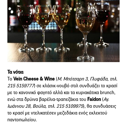
Τα νότια
Το
Vein Cheese & Wine
(
M. Μπότσαρη 3, Γλυφάδα, τηλ.
215 5159777
) σε κλάσικ-νουβό στιλ συνδυάζει το κρασί
με το κανονικό φαγητό αλλά και τα κυριακάτικα brunch,
ενώ στα δρύινα βαρέλια-τραπεζάκια του
Faidon
(
Αγ.
Ιωάννου 28, Βούλα, τηλ. 215 5109975
), θα συνδυάσεις
το κρασί με ντελικατέσεν μεζεδάκια ενός εκλεκτού
παντοπωλείου.