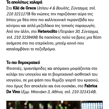
Τα απολύτως χαλαρά
Στο
Kiki de Grece
(
Ιπίτου 4 & Βουλής, Σύνταγμα, τηλ.
210 3211279
) θα νιώσεις την παριζιάνικη αύρα της
Ιπίτου με θέα στην πιο καλλιτεχνική περαντζάδα του
κέντρου και απλά μεζεδάκια της τοπικής παραγωγής.
Από την άλλη, στο
Ηeteroclito
(
Πετράκη 30, Σύνταγμα,
τηλ. 210 3239406
) θα πασχίσεις πολύ να βρεις μια θέση
ανάμεσα στο πιο ετερόκλιτο, μποέμ κοινό που
καταλαμβάνει το πεζοδρόμιο.
Το πιο δημοκρατικό
Φοιτητές, τριαντάρηδες και απόμαχοι μοιράζονται στο
κελάρι του υπογείου και τη βιομηχανική αισθητική του
ισογείου, σε μια φάση που θυμίζει γιορτή του κρασιού,
που όμως δεν αποκλείει και ένα ουισκάκι, στο
Fabrica
De Vino
(
Εμμ. Μπενάκη 3, Αθήνα, τηλ. 210 3214148
).