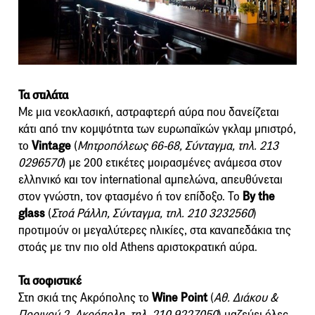
Τα στιλάτα
Με μια νεοκλασική, αστραφτερή αύρα που δανείζεται
κάτι από την κομψότητα των ευρωπαϊκών γκλαμ μπιστρό,
το
Vintage
(
Μητροπόλεως 66-68, Σύνταγμα, τηλ. 213
0296570
) με 200 ετικέτες μοιρασμένες ανάμεσα στον
ελληνικό και τον international αμπελώνα, απευθύνεται
στον γνώστη, τον φτασμένο ή τον επίδοξο. Το
By the
glass
(
Στοά Ράλλη, Σύνταγμα, τηλ. 210 3232560
)
προτιμούν οι μεγαλύτερες ηλικίες, στα καναπεδάκια της
στοάς με την πιο old Athens αριστοκρατική αύρα.
Τα σοφιστικέ
Στη σκιά της Ακρόπολης το
Wine Point
(
Αθ. Διάκου &
Πορινού 2, Ακρόπολη, τηλ. 210 9227050
) μαζεύει όλες