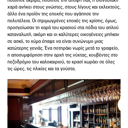
πούλησε ακριβά, πούλησε την άποψη πως η διονυσιακή
χαρά ανήκει στους γνώστες, στους λίγους και εκλεκτούς,
άλλο ένα προϊόν της εποχής που αγάπησε την
πολυτέλεια. Οι στριμωγμένες εποχές της κρίσης, όμως,
προσγείωσαν τη χαρά του κρασιού στα πόδια του απλού
καταναλωτή, ακόμη και οι καλύτερες οικογένειες μπήκαν
σε ασκό, το χύμα έπαψε να είναι συνώνυμο μιας
κατώτερης γενιάς. Ένα ποτηράκι νωρίς μετά το γραφείο,
η αποσυμφόρηση στην αρχή της νύχτας, κουβέντες στο
πεζοδρόμιο του καλοκαιριού, το κρασί χωράει σε όλες
τις ώρες, τις ηλικίες και τα γούστα.