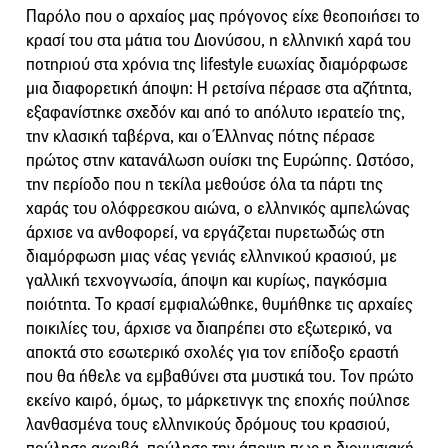
Παρόλο που ο αρχαίος μας πρόγονος είχε θεοποιήσει το
κρασί του στα μάτια του Διονύσου, η ελληνική χαρά του
ποτηριού στα χρόνια της lifestyle ευωχίας διαμόρφωσε
μια διαφορετική άποψη: Η ρετσίνα πέρασε στα αζήτητα,
εξαφανίστηκε σχεδόν και από το απόλυτο ιερατείο της,
την κλασική ταβέρνα, και ο Έλληνας πότης πέρασε
πρώτος στην κατανάλωση ουίσκι της Ευρώπης. Ωστόσο,
την περίοδο που η τεκίλα μεθούσε όλα τα πάρτι της
χαράς του ολόφρεσκου αιώνα, ο ελληνικός αμπελώνας
άρχισε να ανθοφορεί, να εργάζεται πυρετωδώς στη
διαμόρφωση μιας νέας γενιάς ελληνικού κρασιού, με
γαλλική τεχνογνωσία, άποψη και κυρίως, παγκόσμια
ποιότητα. Το κρασί εμφιαλώθηκε, θυμήθηκε τις αρχαίες
ποικιλίες του, άρχισε να διαπρέπει στο εξωτερικό, να
αποκτά στο εσωτερικό σχολές για τον επίδοξο εραστή
που θα ήθελε να εμβαθύνει στα μυστικά του. Τον πρώτο
εκείνο καιρό, όμως, το μάρκετινγκ της εποχής πούλησε
λανθασμένα τους ελληνικούς δρόμους του κρασιού,