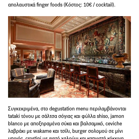
απολαυστικά finger foods (Κόστος: 10€ / cocktail).
Συγκεκριμένα, στο degustation menu περιλαμβάνονται
tataki τόνου με σάλτσα σόγιας και φύλλα shiso, jamon
blanco με αποξηραμένα σύκα και βαλσαμικό, ceviche
λαβράκι με wakame και τσίλι, burger σολομού σε μίνι
μπριός, crostini με ψητό χαλούμι και καπνιστή κόκκινη