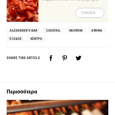
ΣΥΝΕΧΕΙΑ
ALEXANDER'S BAR
COCKTAIL
NEGRONI
ΑΘΉΝΑ
ΈΞΟΔΟΣ
ΚΈΝΤΡΟ
SHARE THIS ARTICLE
Περισσότερα