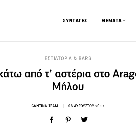
ΣΥΝΤΑΓΕΣ
ΘΕΜΑΤΑ
Απόψεις
ΕΣΤΙΑΤΟΡΙΑ & BARS
Αφιερώματα
κάτω από τ’ αστέρια στο Arag
Ειδήσεις
Έρευνες
Μήλου
Οινοπνευματώ
Παιδί
CANTINA TEAM
06 ΑΥΓΟΥΣΤΟΥ 2017
Υγεία & Διατρ