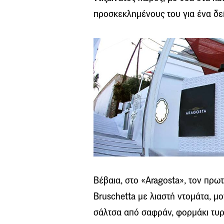
προσκεκλημένους του για ένα δε
Βέβαια, στο «Aragosta», τον πρωτ
Bruschetta με λιαστή ντομάτα, μ
σάλτσα από σαφράν, φορμάκι τυρι