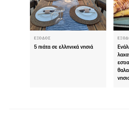
ΕΞΟΔΟΣ
ΕΞΟΔ
5 πιάτα σε ελληνικά νησιά
Ενάλ
λαχα
εστι
θαλα
νησι