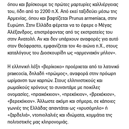
όπου και βρίσκουμε τις πρώτες μαρτυρίες καλλιέργειας
του, ήδη από το 2200 π.Χ. Από εκεί ταξιδεύει μέσω της
Αρμενίας, όπου και βαφτίζεται Prunus armeniaca, στην
Ευρώπη. Στην Ελλάδα φέρεται να το έφερε ο Μέγας
Αλέξανδρος, επιστρέφοντας από τις εκστρατείες του
στην Ανατολή. Αν και δεν υπάρχουν αναφορές για αυτό
στον Θεόφραστο, εμφανίζεται τον 4ο αιώνα π.Χ., στους
καταλόγους του Διοσκουρίδη ως «αρμενιακόν μήλον».
Η ελληνική λέξη «βερίκοκο» προέρχεται από το λατινικό
praecocia, δηλαδή «πρώιμος», αναφορά στην πρόωρη
ωρίμανση των καρπών. Στους ελληνιστικούς και
ρωμαϊκούς χρόνους το συναντάμε με ποικίλες
ονομασίες, «πραικόκκιον», «πρεκόκιον», «βρεκόκιον»,
«βερεκόκιον». Άλλωστε ακόμη και σήμερα, σε κάποιες
γωνιές της Ελλάδας απαντάται ως «χρυσόμηλο» ή
«ζαρδελιά», ντοπιολαλιές και ιδιώματα, κομμάτια της
πολιτιστικής μας κληρονομιάς.