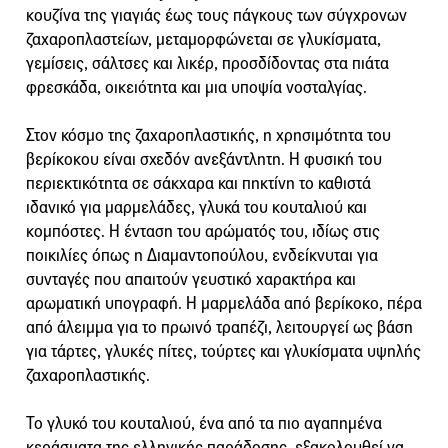
κουζίνα της γιαγιάς έως τους πάγκους των σύγχρονων
ζαχαροπλαστείων, μεταμορφώνεται σε γλυκίσματα,
γεμίσεις, σάλτσες και λικέρ, προσδίδοντας στα πιάτα
φρεσκάδα, οικειότητα και μια υποψία νοσταλγίας.
Στον κόσμο της ζαχαροπλαστικής, η χρησιμότητα του
βερίκοκου είναι σχεδόν ανεξάντλητη. Η φυσική του
περιεκτικότητα σε σάκχαρα και πηκτίνη το καθιστά
ιδανικό για μαρμελάδες, γλυκά του κουταλιού και
κομπόστες. Η ένταση του αρώματός του, ιδίως στις
ποικιλίες όπως η Διαμαντοπούλου, ενδείκνυται για
συνταγές που απαιτούν γευστικό χαρακτήρα και
αρωματική υπογραφή. Η μαρμελάδα από βερίκοκο, πέρα
από άλειμμα για το πρωινό τραπέζι, λειτουργεί ως βάση
για τάρτες, γλυκές πίτες, τούρτες και γλυκίσματα υψηλής
ζαχαροπλαστικής.
Το γλυκό του κουταλιού, ένα από τα πιο αγαπημένα
κεράσματα της ελληνικής παράδοσης, εξακολουθεί να