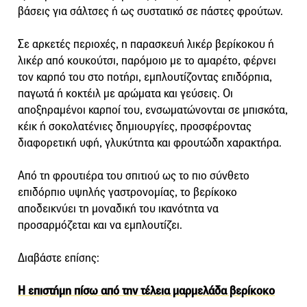
βάσεις για σάλτσες ή ως συστατικό σε πάστες φρούτων.
Σε αρκετές περιοχές, η παρασκευή λικέρ βερίκοκου ή
λικέρ από κουκούτσι, παρόμοιο με το αμαρέτο, φέρνει
τον καρπό του στο ποτήρι, εμπλουτίζοντας επιδόρπια,
παγωτά ή κοκτέιλ με αρώματα και γεύσεις. Οι
αποξηραμένοι καρποί του, ενσωματώνονται σε μπισκότα,
κέικ ή σοκολατένιες δημιουργίες, προσφέροντας
διαφορετική υφή, γλυκύτητα και φρουτώδη χαρακτήρα.
Από τη φρουτιέρα του σπιτιού ως το πιο σύνθετο
επιδόρπιο υψηλής γαστρονομίας, το βερίκοκο
αποδεικνύει τη μοναδική του ικανότητα να
προσαρμόζεται και να εμπλουτίζει.
Διαβάστε επίσης:
Η επιστήμη πίσω από την τέλεια μαρμελάδα βερίκοκο