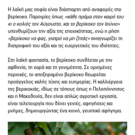
Η λαϊκή μας σοφία είναι διάσπαρτη από αναφορές στο
βερίκοκο. Παροιμίες όπως
«κάθε πράμα στον καιρό του
κι ο κολιός τον Αύγουστο, και το βερίκοκο τον Ιούνιο»
υπενθυμίζουν την αξία της εποχικότητας, ενώ η ρήση
«βερίκοκο να φας, γιατρό να μη ζητάς»
αναγνωρίζει τη
διατροφική του αξία και τις ευεργετικές του ιδιότητες.
Στη λαϊκή φαντασία, το βερίκοκο συνδέεται με την
αφθονία, τη χαρά και τη γονιμότητα. Σε ορισμένες
περιοχές, το αποξηραμένο βερίκοκο θεωρείται
προάγγελος καλής τύχης και ευημερίας. Η καλλιέργεια
της βερικοκιάς, ιδίως σε τόπους όπως η Πελοπόννησος
και η Μακεδονία, δεν είναι απλώς αγροτική εργασία,
είναι τελετουργία που δένει γενιές, αφηγήσεις και
μνήμες, δημιουργώντας ένα κοινό, γευστικό αφήγημα.