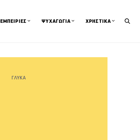
ΕΜΠΕΙΡΙΕΣ
ΨΥΧΑΓΩΓΙΑ
ΧΡΗΣΤΙΚΑ
Εκδηλώσεις
CineFood
Θερμιδομετρητής
Εστιατόρια
Lifestyle
Λεξικό Κουζίνας
ΣΥΝΤΑΓΕΣ
ΑΡΘΡΑ
Μαγαζιά
Viral Videos
Συμβουλές
ΓΛΥΚΑ
Πρόσωπα
Βιβλία
Τα Φρέσκα Του Μήνα
δη
Προϊόντα
Διαγωνισμοί
Τεχνικές
Ταξίδια
Κουίζ
οφή